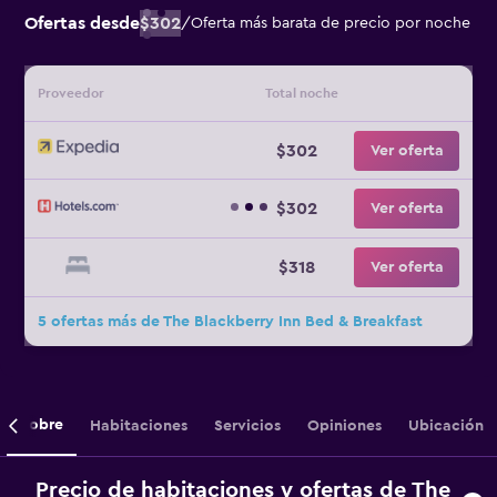
Ofertas desde
$302
/
Oferta más barata de precio por noche
Proveedor
Total noche
$302
Ver oferta
$302
Ver oferta
$318
Ver oferta
5 ofertas más de The Blackberry Inn Bed & Breakfast
Sobre
Habitaciones
Servicios
Opiniones
Ubicación
Precio de habitaciones y ofertas de The