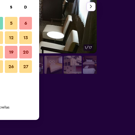
S
D
5
6
12
13
1/17
Otros
19
20
26
27
rellas