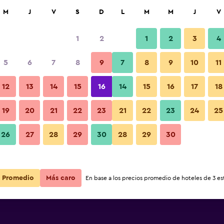
car
M
J
V
S
D
L
M
M
J
V
1
2
1
2
3
4
s barata de precio por noche
5
6
7
8
9
7
8
9
10
11
Otros
r
Total noche
12
13
14
15
16
14
15
16
17
18
$75
Ver oferta
19
20
21
22
23
21
22
23
24
25
Fotos
26
27
28
29
30
28
29
30
$89
Ver oferta
$92
Ver oferta
Promedio
Más caro
En base a los precios promedio de hoteles de 3 est