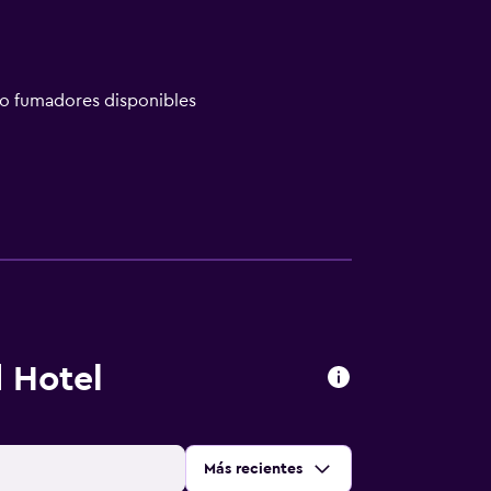
no fumadores disponibles
 Hotel
Ordenar por
:
Más recientes