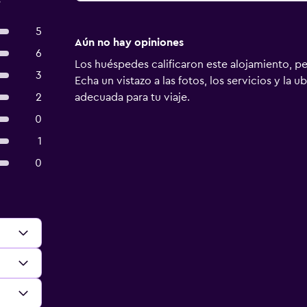
s
5
Aún no hay opiniones
6
Los huéspedes calificaron este alojamiento, p
3
Echa un vistazo a las fotos, los servicios y la u
2
adecuada para tu viaje.
0
1
0