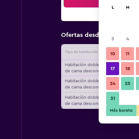
Bus
L
M
$75
Ofertas desde
/
Oferta má
3
4
Tipo de habitación
Proveedo
10
11
Habitación doble, tipo
17
18
de cama desconocido
Habitación doble, tipo
24
25
de cama desconocido
Habitación doble, tipo
31
de cama desconocido
Más barato