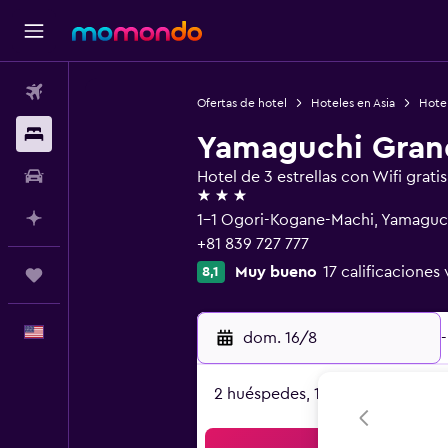
Vuelos
Ofertas de hotel
Hoteles en Asia
Hote
Alojamientos
Yamaguchi Gran
Autos
Hotel de 3 estrellas con Wifi gratis
3 estrellas
Planifica con IA
1-1 Ogori-Kogane-Machi, Yamaguc
+81 839 727 777
Muy bueno
17 calificaciones 
8,1
Trips
Español
dom. 16/8
-
2 huéspedes, 1 habitación