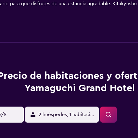
rio para que disfrutes de una estancia agradable. Kitakyushu 
nte en coche a Yamaguchi Ishin Park Stadium.
Precio de habitaciones y ofer
Yamaguchi Grand Hotel
17/8
2 huéspedes, 1 habitación