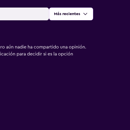
Ordenar por
:
Más recientes
ero aún nadie ha compartido una opinión.
bicación para decidir si es la opción