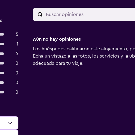
s
5
Aún no hay opiniones
1
Los huéspedes calificaron este alojamiento, p
5
Echa un vistazo a las fotos, los servicios y la u
0
adecuada para tu viaje.
0
0
0