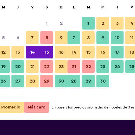
car
M
J
V
S
D
L
M
M
J
V
1
2
1
2
3
4
s barata de precio por noche
5
6
7
8
9
7
8
9
10
11
Comedor
r
Total noche
12
13
14
15
16
14
15
16
17
18
19
20
21
22
23
21
22
23
24
25
$94
Ver oferta
Fotos
26
27
28
29
30
28
29
30
$102
Ver oferta
Promedio
Más caro
En base a los precios promedio de hoteles de 3 est