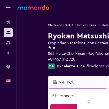
Vuelos
Ofertas de hotel
Hoteles en Asia
Hote
Alojamientos
Ryokan Matsush
Autos
Propiedad vacacional con Restaur
2 estrellas
Planifica con IA
863 Maita-Cho Minami-ku, Yokoh
+81 457 312 720
Excelente
11 calificaciones v
9,4
Trips
Español
vie. 14/8
-
2 huéspedes, 1 habitación