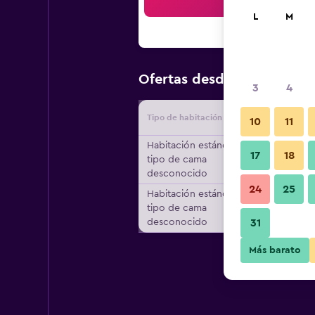
Bus
L
M
$94
Ofertas desde
/
Oferta má
3
4
Tipo de habitación
Proveedo
10
11
Habitación estándar,
17
18
tipo de cama
desconocido
24
25
Habitación estándar,
tipo de cama
desconocido
31
Más barato