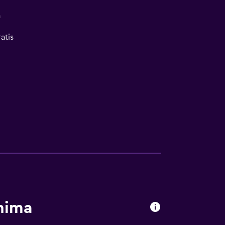
a
atis
hima