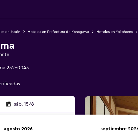
les en Japón
Hoteles en Prefectura de Kanagawa
Hoteles en Yokohama
ima
ante
ama 232-0043
erificadas
sáb. 15/8
agosto 2026
septiembre 202