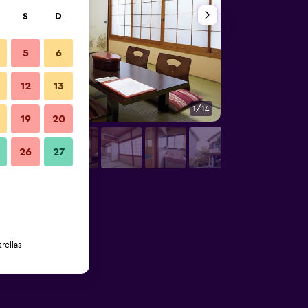
S
D
5
6
12
13
1/14
Recepción
19
20
26
27
rellas