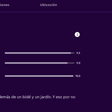
iones
Ubicación
9,5
9,0
10,0
además de un bidé y un jardín. Y eso por no