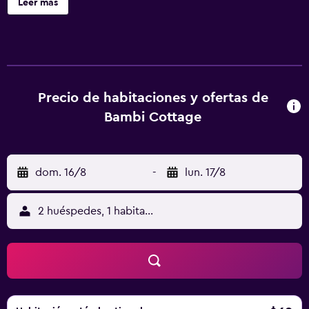
Leer más
elegante con detalles de madera y muebles de madera
maciza. Todos tienen zona de estar con sofá y TV vía
satélite. Hay un balcón con unas vistas espectaculares a las
montañas. Todos los apartamentos incluyen zona de
comedor y nevera. El Bambi Cottage goza de una buena
ubicación para realizar excursiones a los valles de
Precio de habitaciones y ofertas de
Kościeliska, Strążyska y Chocholowska. El establecimiento
Bambi Cottage
se encuentra a solo 2,2 km de la estación de trenes de
Zakopane. Se proporciona aparcamiento gratuito.
dom. 16/8
-
lun. 17/8
2 huéspedes, 1 habitación