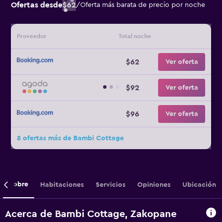
Ofertas desde
$62
/
Oferta más barata de precio por noche
Proveedor
Total noche
$62
Ver oferta
$92
Ver oferta
$96
Ver oferta
8 ofertas más de Bambi Cottage
Sobre
Habitaciones
Servicios
Opiniones
Ubicación
Acerca de Bambi Cottage, Zakopane