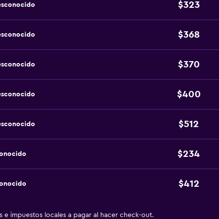
$323
esconocido
$368
esconocido
$370
esconocido
$400
esconocido
$512
esconocido
$234
conocido
$412
conocido
as e impuestos locales a pagar al hacer check-out.