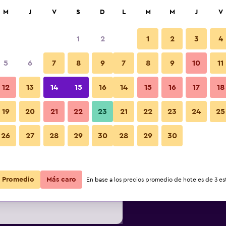
car
M
J
V
S
D
L
M
M
J
V
1
2
1
2
3
4
ás barata de precio por noche
5
6
7
8
9
7
8
9
10
11
Otros
r
Total noche
12
13
14
15
16
14
15
16
17
18
19
20
21
22
23
21
22
23
24
25
$189
Ver oferta
Fotos
26
27
28
29
30
28
29
30
$189
Ver oferta
Promedio
Más caro
En base a los precios promedio de hoteles de 3 est
$208
Ver oferta