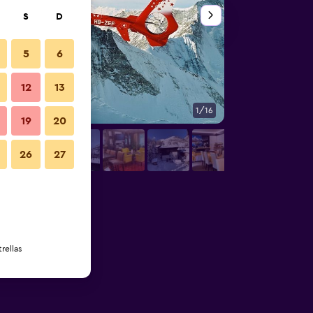
S
D
5
6
12
13
1/16
Otros
19
20
26
27
rellas