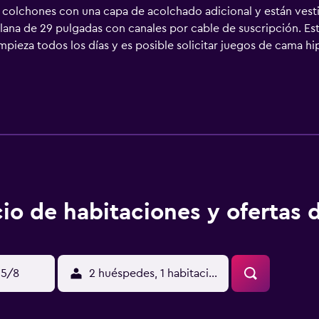
 colchones con una capa de acolchado adicional y están vesti
plana de 29 pulgadas con canales por cable de suscripción. Es
limpieza todos los días y es posible solicitar juegos de cama h
yen sauna y gimnasio. Se pueden practicar las actividades de 
del alojamiento (es posible que se aplique un recargo).
io de habitaciones y ofertas 
15/8
2 huéspedes, 1 habitación