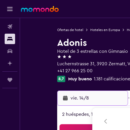
Vuelos
Ofertas de hotel
Hoteles en Europa
Ho
Alojamientos
Adonis
Autos
Hotel de 3 estrellas con Gimnasio
3 estrellas
Planifica con IA
Luchernstrasse 31, 3920 Zermatt, V
+41 27 966 25 00
Muy bueno
1.181 calificacion
8,7
Trips
vie. 14/8
-
2 huéspedes, 1 habitación