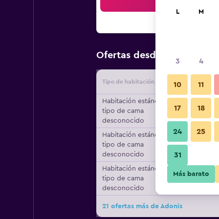
Bus
L
M
$189
Ofertas desde
/
Oferta m
3
4
Tipo de habitación
Proveedo
10
11
Habitación estándar,
17
18
tipo de cama
desconocido
24
25
Habitación estándar,
tipo de cama
desconocido
31
Habitación estándar,
Más barato
tipo de cama
desconocido
21 ofertas más de Adonis