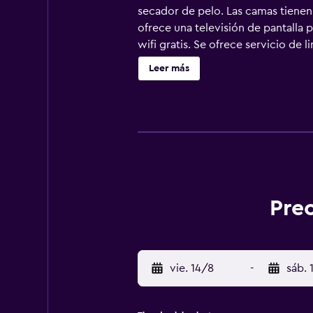
secador de pelo. Las camas tienen
ofrece una televisión de pantalla 
wifi gratis. Se ofrece servicio de 
esparcimiento en este hotel inclu
Leer más
abajo en las instalaciones o cerca 
Prec
vie. 14/8
-
sáb. 