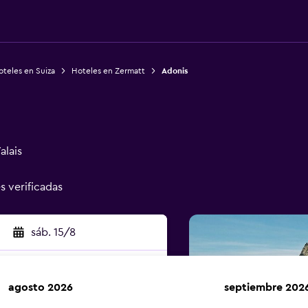
teles en Suiza
Hoteles en Zermatt
Adonis
alais
es verificadas
sáb. 15/8
agosto 2026
septiembre 202