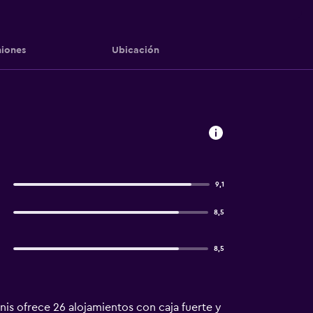
iones
Ubicación
9,1
8,5
8,5
is ofrece 26 alojamientos con caja fuerte y