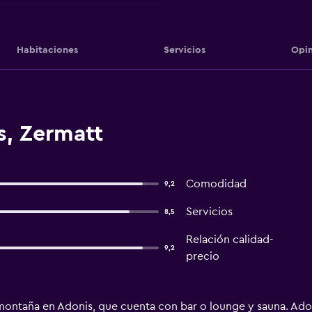
Habitaciones
Servicios
Opin
s, Zermatt
Comodidad
9,2
Servicios
8,5
Relación calidad-
9,2
precio
 montaña en Adonis, que cuenta con bar o lounge y sauna. Adon