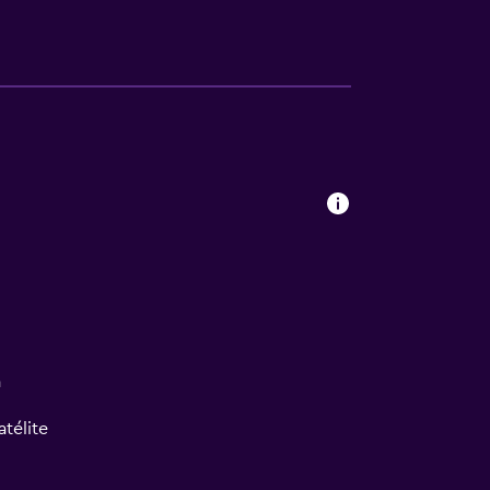
a
atélite