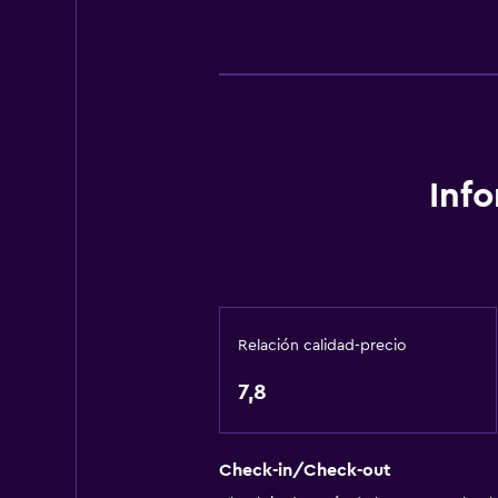
Servicios y facilidades
Caja fuerte
Baño turco
Instalaciones para reuniones
Servicio de habitaciones
Inf
Mostrador de información turístic
Check-out exprés
Capilla/templo
Relación calidad-precio
Servicios básicos
Wifi gratis
7,8
Wifi disponible en todas las instal
Internet
Check-in/Check-out
Calefacción