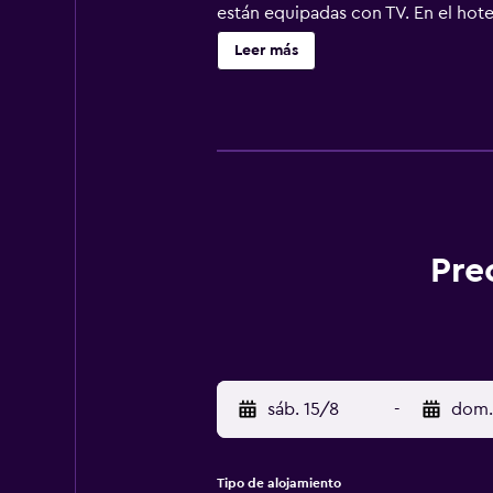
están equipadas con TV. En el hot
buffet o continental. En el alojami
Leer más
alrededores, como esquí y ciclism
km.
Pre
sáb. 15/8
-
dom.
Tipo de alojamiento