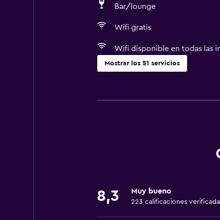
Bar/lounge
Wifi gratis
Wifi disponible en todas las i
Mostrar los 51 servicios
Piscina y spa
Masajes
Piscina climatizada
Spa
Bañera de hidromasaje
Piscina (cubierta)
Piscina al aire libre
Muy bueno
8,3
Sauna
223 calificaciones verificada
Vapor