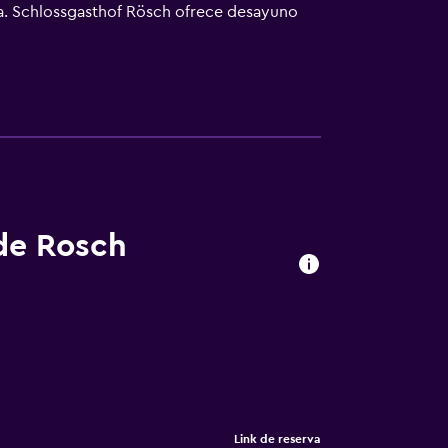
ha. Schlossgasthof Rösch ofrece desayuno
puede practicar actividades en Blaibach y
opuerto (Aeropuerto de Múnich) está a 144
 de Rosch
Link de reserva