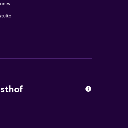
iones
atuito
sthof