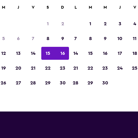
car
M
J
V
S
D
L
M
M
J
V
1
2
1
2
3
4
más barata de precio por noche
5
6
7
8
9
7
8
9
10
11
r
Total noche
12
13
14
15
16
14
15
16
17
18
19
20
21
22
23
21
22
23
24
25
$240
Ver oferta
26
27
28
29
30
28
29
30