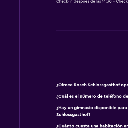
Check-in después de las 14:30 - Check-
Lavandería
Lavandería
Servicio de planchado
Servicios de lavandería/tintorería
General
Alfombrado
Bodega de esquí
¿Ofrece Rosch Schlossgasthof op
Espacio de almacenamiento
¿Cuál es el número de teléfono d
Accesibilidad y adecuación
¿Hay un gimnasio disponible para
Habitación hipoalergénica
Schlossgasthof?
Para no fumadores
¿Cuánto cuesta una habitación e