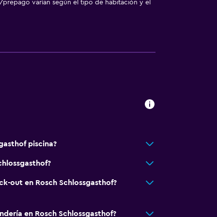
/prepago varían según el tipo de habitación y el
ebidas)
sporte
o
o
gasthof piscina?
chlossgasthof?
eck-out en Rosch Schlossgasthof?
andería en Rosch Schlossgasthof?