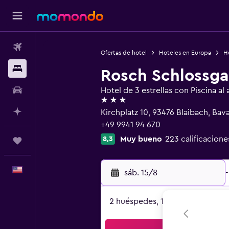
Vuelos
Ofertas de hotel
Hoteles en Europa
H
Alojamientos
Rosch Schlossga
Autos
Hotel de 3 estrellas con Piscina al a
3 estrellas
Planifica con IA
Kirchplatz 10, 93476 Blaibach, Bava
+49 9941 94 670
Muy bueno
223 calificacione
8,3
Trips
Español
sáb. 15/8
-
2 huéspedes, 1 habitación