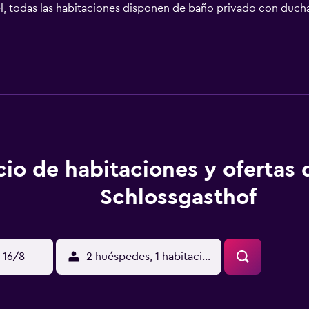
el, todas las habitaciones disponen de baño privado con duc
ento, la clientela puede disfrutar de baño turco. La clientela 
o. Drachenhöhle Museum está a 28 km del alojamiento. El aer
cio de habitaciones y ofertas
Schlossgasthof
 16/8
2 huéspedes, 1 habitación