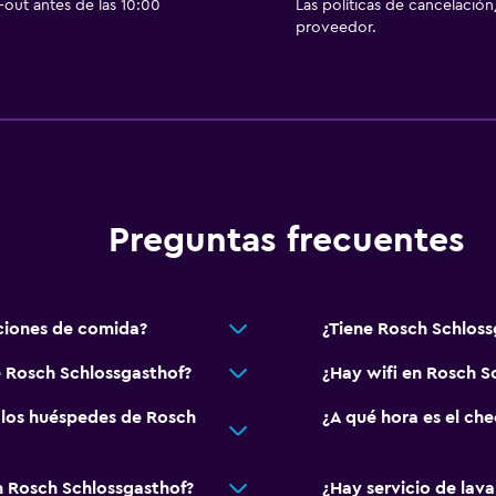
out antes de las 10:00
Las políticas de cancelación
proveedor.
Comedor
Restaurante
Bar/lounge
Máquina expendedora (b
Estacionamiento y tran
Preguntas frecuentes
Estacionamiento gratuit
Estacionamiento privad
ciones de comida?
¿Tiene Rosch Schloss
e Rosch Schlossgasthof?
¿Hay wifi en Rosch S
Gimnasio
 los huéspedes de Rosch
¿A qué hora es el ch
Gimnasio
Tenis
n Rosch Schlossgasthof?
¿Hay servicio de lav