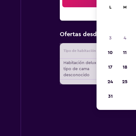
Bus
L
M
$240
Ofertas desde
/
Oferta 
3
4
Tipo de habitación
Proveedo
10
11
Habitación deluxe,
17
18
tipo de cama
desconocido
24
25
31