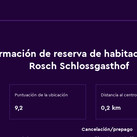
Baño
Ducha
Aseo
Papel higiénico
Baño privado
ormación de reserva de habita
a
Rosch Schlossgasthof
Puntuación de la ubicación
Distancia al centro
Aire libre
9,2
Terraza/patio
0,2 km
aciones
Sillas de playa
Jardín
Cancelación/prepago