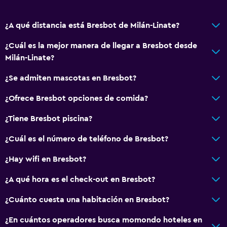
Comedor
¿A qué distancia está Bresbot de Milán-Linate?
Mesa de comedor
¿Cuál es la mejor manera de llegar a Bresbot desde
Milán-Linate?
Baño
Ducha
¿Se admiten mascotas en Bresbot?
Tina de baño
¿Ofrece Bresbot opciones de comida?
Bidé
¿Tiene Bresbot piscina?
Bañera de hidromasaje
¿Cuál es el número de teléfono de Bresbot?
Secador de pelo
Aseo
¿Hay wifi en Bresbot?
Papel higiénico
¿A qué hora es el check-out en Bresbot?
Baño privado
¿Cuánto cuesta una habitación en Bresbot?
General
¿En cuántos operadores busca momondo hoteles en