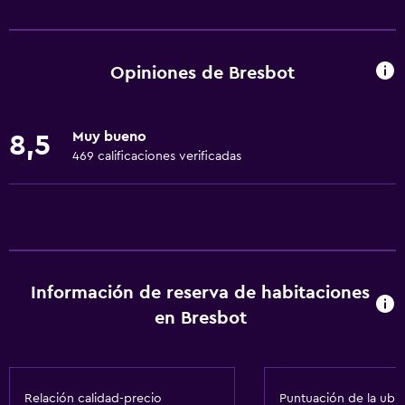
Servicios básicos
Wifi gratis
Wifi disponible en todas las instalaciones
Opiniones de Bresbot
Internet
Ropa de cama
Muy bueno
8,5
Toallas
469 calificaciones verificadas
Ventilador
Extinguidor
Artículos de aseo gratis
Champú
Información de reserva de habitaciones
Alarma de humo
en Bresbot
Calefacción
Adaptador
Gel de ducha
Relación calidad-precio
Puntuación de la ubi