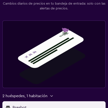
Ideal para familias
Cambios diarios de precios en tu bandeja de entrada: solo con las
alertas de precios.
Cuidado de niños o guardería
Cuna/cama nido disponibles
Comidas para niños
Periquera
Lavandería
Lavandería
Secadora
Lavadora
Sistema de entretenimiento
TV de pantalla plana
2 huéspedes, 1 habitación
TV
Bresbot