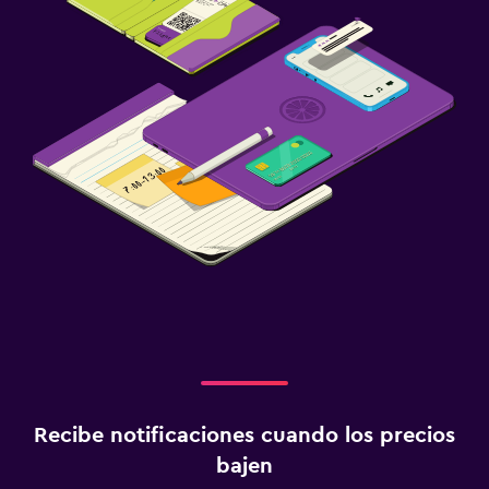
Servicio de traslado (cargo adicional)
Accesibilidad y adecuación
Mascotas permitidas bajo consulta (pueden aplicar cargos
extra)
Para no fumadores
Almohada sin plumas
Plantas superiores accesibles por escaleras
Habitación
Camas extralargas (+2 m)
Enchufe cerca de la cama
Perchero
Armario o clóset
Recibe notificaciones cuando los precios
bajen