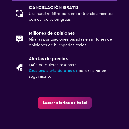
Toallas para piscina
CANCELACIÓN GRATIS
Piscina con vista
Usa nuestro filtro para encontrar alojamientos
con cancelación gratis.
Aire libre
Millones de opiniones
Sillas de playa
Mira las puntuaciones basadas en millones de
Parrilla
opiniones de huéspedes reales.
Comedor al aire libre
Alertas de precios
Chimenea exterior
¿Aún no quieres reservar?
Crea una alerta de precios
para realizar un
Área de picnic
seguimiento.
Jardín
Actividades
Buscar ofertas de hotel
Bicicletas
Juegos de mesa/rompecabezas
Ciclismo