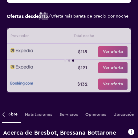
Ofertas desde
$115
/
Oferta más barata de precio por noche
Proveedor
Total noche
$115
Ver oferta
$121
Ver oferta
$132
Ver oferta
Sobre
Habitaciones
Servicios
Opiniones
Ubicación
Acerca de Bresbot, Bressana Bottarone