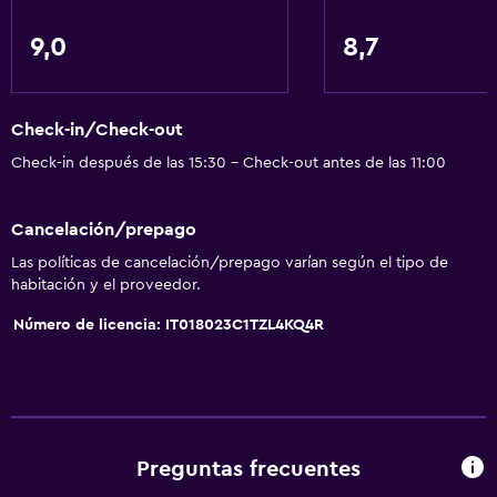
Aire acondicionado
Acondicionador
9,0
8,7
Comedor
Check-in/Check-out
Copas
Check-in después de las 15:30 - Check-out antes de las 11:00
Almuerzos para llevar
Lavavajillas
Cancelación/prepago
Menús para dietas especiales (bajo petición)
Las políticas de cancelación/prepago varían según el tipo de
Restaurante
habitación y el proveedor.
Bar/lounge
Número de licencia: IT018023C1TZL4KQ4R
Desayuno en la habitación
Tostadora
Nevera
Cafetera
Preguntas frecuentes
Máquina expendedora (bebidas)