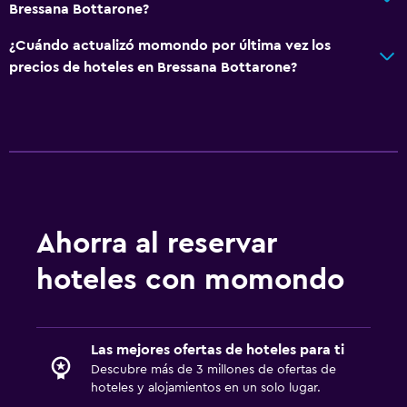
Bressana Bottarone?
Habitaciones familiares
Vista al jardín
¿Cuándo actualizó momondo por última vez los
precios de hoteles en Bressana Bottarone?
Piso de parquet o madera noble
Posibilidad de habitaciones conectadas
Sofá
Piso de mosaico/mármol
Vista a la piscina
Espacio de almacenamiento
Ahorra al reservar
Piscina y spa
hoteles con momondo
Piscina privada
Bar en la piscina
Las mejores ofertas de hoteles para ti
Bañera de hidromasaje
Descubre más de 3 millones de ofertas de
Piscina al aire libre
hoteles y alojamientos en un solo lugar.