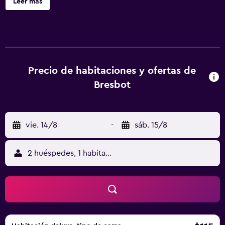
Leer más
y una máquina expendedora. Bresbot ofrece 5
alojamientos con aire acondicionado, piscina privada y
botella de agua gratuita. Se ofrece una televisión de
pantalla plana de 40 pulgadas con canales digitales. Los
baños están equipados con ducha y bañera combinadas
con bañera profunda y cabezal de ducha tipo lluvia, y
Precio de habitaciones y ofertas de
bidé. Este bed and breakfast en Bressana Bottarone ofrece
Bresbot
acceso a Internet wifi gratis con una velocidad de 50
Mbps o más. Se ofrece servicio de limpieza todos los días
y es posible solicitar tabla de planchar con plancha. Los
vie. 14/8
-
sáb. 15/8
servicios de ocio y esparcimiento en este bed and
breakfast incluyen piscina al aire libre de temporada.
2 huéspedes, 1 habitación