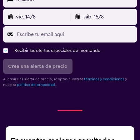
Zona de trabajo
Fax/fotocopiadora
vie. 14/8
sáb. 15/8
Salud y seguridad
Limpieza diaria
Recibir las ofertas especiales de momondo
Crea una alerta de precio
Al crear una alerta de precio, aceptas nuestros
términos y condiciones
y
nuestra
política de privacidad.
.