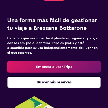
Salón de belleza
Compras
Una forma más fácil de gestionar
Servicios y facilidades
tu viaje a Bressana Bottarone
Instalaciones para reuniones
Hacemos que sea súper fácil planificar, organizar y viajar
Minimercado en las instalaciones
con los amigos o la familia. Trips es gratis y está
disponible para su uso independientemente del lugar en
Servicio de habitaciones
el que reserves.
Botella de agua
Check-in/check-out privado
Empezar a usar Trips
Estacionamiento y transporte
Buscar mis reservas
Traslado al aeropuerto (con cargos)
Estacionamiento gratuito
Estacionamiento privado