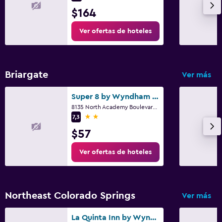
$164
Ver ofertas de hoteles
Briargate
Ver más
Super 8 by Wyndham Colorado Springs/Afa Area
8135 North Academy Boulevard, Colorado Springs, CO
2 estrellas
7,3
$57
Ver ofertas de hoteles
Northeast Colorado Springs
Ver más
La Quinta Inn by Wyndham Colorado Springs Garden of the Gods