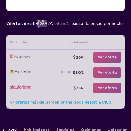
Ofertas desde
$269
/
Oferta más barata de precio por noche
Proveedor
Total noche
$269
Ver oferta
$302
Ver oferta
$314
Ver oferta
57 ofertas más de Garden of the Gods Resort & Club
Sobre
Habitaciones
Servicios
Opiniones
Ubicación