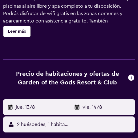
piscinas al aire libre y spa completo a tu disposición.
Podrás disfrutar de wifi gratis en las zonas comunes y
aparcamiento con asistencia gratuito. También
encontrarás un campo de golf, 2 bares o salas y un
Leer más
gimnasio. Garden of the Gods Resort and Club ofrece 117
alojamientos, con acceso por pasillos exteriores y
máquina de café espresso y caja fuerte. Las habitaciones
disponen de balcón o patio. Las camas están vestidas con
edredón de plumas y ropa de cama de alta calidad. Se
ofrece una televisión de pantalla plana de 42 pulgadas con
Precio de habitaciones y ofertas de
canales por cable de suscripción y películas de pago. Los
Garden of the Gods Resort & Club
huéspedes pueden utilizar los siguientes servicios
disponibles en las habitaciones: frigorífico y cafetera y
tetera. Los baños están dotados de albornoces, zapatillas,
jue. 13/8
-
vie. 14/8
artículos de higiene personal gratuitos y secador de pelo.
Este hotel en Colorado Springs ofrece acceso a Internet
wifi gratis con una velocidad de 25 Mbps o más. Los
2 huéspedes, 1 habitación
servicios para las personas de negocios incluyen