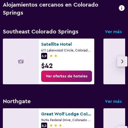
Alojamientos cercanos en Colorado
Springs
Southeast Colorado Springs
Ver más
Satellite Hotel
411 Lakewood Circle, Colorado Springs, CO
2 estrellas
6,9
$42
Ver ofertas de hoteles
Northgate
Ver más
Great Wolf Lodge Colorado Springs
9494 Federal Drive, Colorado Springs, CO
3 estrellas
8,2