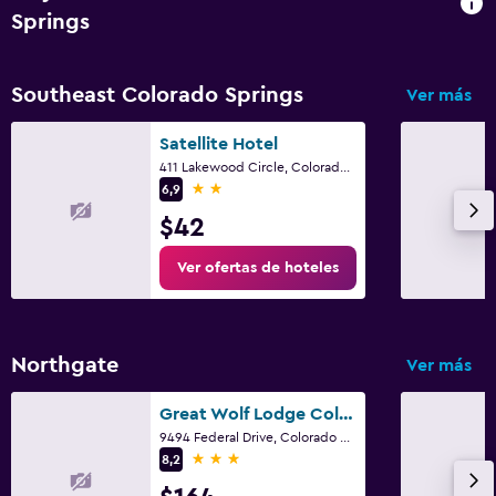
Springs
Southeast Colorado Springs
Ver más
Satellite Hotel
411 Lakewood Circle, Colorado Springs, CO
2 estrellas
6,9
$42
Ver ofertas de hoteles
Northgate
Ver más
Great Wolf Lodge Colorado Springs
9494 Federal Drive, Colorado Springs, CO
3 estrellas
8,2