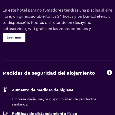
En este hotel para no fumadores tendrás una piscina al aire
libre, un gimnasio abierto las 24 horas y un bar-cafetería a
tu disposición. Podrás disfrutar de un desayuno
autoservicio, wifi gratis en las zonas comunes y
aparcamiento gratuito. Otras instalaciones incluyen un
Leer más
centro de negocios disponible las 24 horas, una bañera de
hidromasaje y café o té en las zonas comunes. Holiday Inn
Express & Suites Colorado Springs AFA Northgate by IHG
ofrece 87 alojamientos con caja fuerte y cafetera y tetera.
Las camas tienen colchones con una capa de acolchado
adicional y están vestidas con ropa de cama de alta
Medidas de seguridad del alojamiento
calidad. Se ofrece una Smart TV en todas las habitaciones.
Se ofrece frigorífico y microondas. Los baños están
Aumento de medidas de higiene
equipados con bañera o ducha, artículos de higiene
personal gratuitos y secador de pelo. Este hotel en
Limpieza diaria, mayor disponibilidad de productos
Colorado Springs ofrece acceso a Internet por cable y wifi
sanitarios.
gratis. Los servicios para las personas de negocios
Políticas de distanciamiento físico