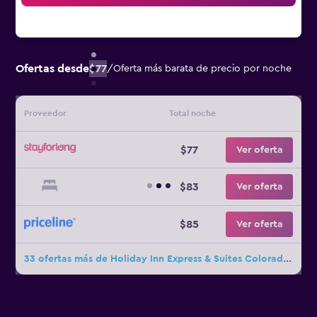
Ofertas desde
$77
/
Oferta más barata de precio por noche
Proveedor
Total noche
$77
Ver oferta
$83
Ver oferta
$85
Ver oferta
33 ofertas más de Holiday Inn Express & Suites Colorado Springs Afa Northgate By IHG