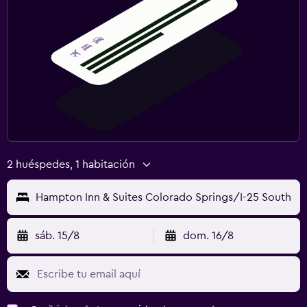
2 huéspedes, 1 habitación
Hampton Inn & Suites Colorado Springs/I-25 South
sáb. 15/8
dom. 16/8