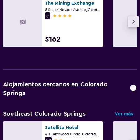
The Mining Exchange
8 South Nevada Avenue, Colorado Springs, CO
4 estrellas
9,1
$162
Alojamientos cercanos en Colorado
Springs
Southeast Colorado Springs
Ver más
Satellite Hotel
411 Lakewood Circle, Colorado Springs, CO
2 estrellas