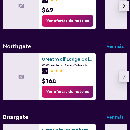
6,9
$42
Ver ofertas de hoteles
Northgate
Ver más
Great Wolf Lodge Colorado Springs
9494 Federal Drive, Colorado Springs, CO
3 estrellas
8,2
$164
Ver ofertas de hoteles
Briargate
Ver más
Super 8 by Wyndham Colorado Springs/Afa Area