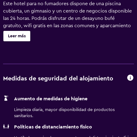
Este hotel para no fumadores dispone de una piscina
cubierta, un gimnasio y un centro de negocios disponible
las 24 horas. Podrás disfrutar de un desayuno bufé
gratuito, wifi gratis en las zonas comunes y aparcamiento
gratuito. Otras instalaciones incluyen un centro de
Leer más
conferencias, una bañera de hidromasaje y café o té en las
zonas comunes. Se ofrece un servicio de limpieza a
petición. Hampton Inn & Suites Colorado Springs/I-25
South ofrece 101 alojamientos con aire acondicionado,
caja fuerte y cafetera y tetera. Las camas están vestidas
con ropa de cama de alta calidad. Se ofrece una televisión
Medidas de seguridad del alojamiento
LCD de 46 pulgadas con canales por cable de suscripción.
Los baños están equipados con ducha, artículos de
Aumento de medidas de higiene
higiene personal gratuitos y secador de pelo. Este hotel
en Colorado Springs ofrece acceso a Internet por cable y
Limpieza diaria, mayor disponibilidad de productos
wifi gratis. Los servicios para las personas de negocios
sanitarios.
incluyen escritorio y sillas de oficina, además de teléfono;
Políticas de distanciamiento físico
se ofrecen llamadas locales gratuitas (pueden existir
restricciones). Las habitaciones también incluyen tabla de