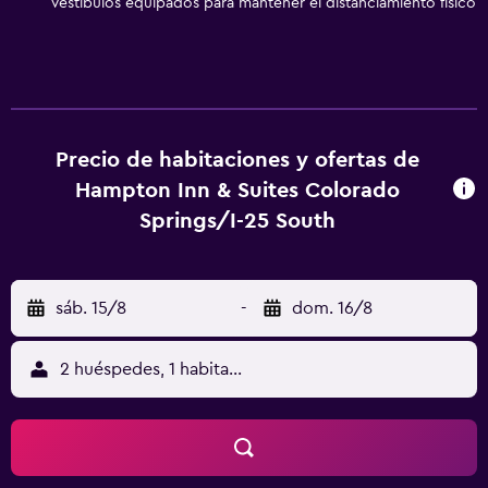
Vestíbulos equipados para mantener el distanciamiento físico
planchar con plancha y cortinas opacas. Es posible
solicitar juegos de cama hipoalergénicos y cambio de
toallas. Se ofrece servicio de limpieza a petición. En el
alojamiento hay piscina cubierta y bañera de hidromasaje.
Otros servicios de ocio y esparcimiento incluyen
gimnasio. Se pueden practicar las actividades de ocio y
Precio de habitaciones y ofertas de
esparcimiento que se indican más abajo en las
Hampton Inn & Suites Colorado
instalaciones o cerca del alojamiento (es posible que se
Springs/I-25 South
aplique un recargo).
sáb. 15/8
-
dom. 16/8
2 huéspedes, 1 habitación