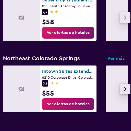
8135 North Academy Boulevard, Colorado Springs, CO
2 estrellas
7,3
$58
Ver ofertas de hoteles
Northeast Colorado Springs
Ver más
Intown Suites Extended Stay Colorado Springs
6210 Corporate Drive, Colorado Springs, CO
2 estrellas
5,8
$55
Ver ofertas de hoteles