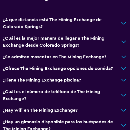
Comedor
Servicio de entrega de comida
¿A qué distancia está The Mining Exchange de
Menús para dietas especiales (bajo petición)
Colorado Springs?
Restaurante
¿Cuál es la mejor manera de llegar a The Mining
Bar/lounge
Exchange desde Colorado Springs?
Tetera/cafetera
¿Se admiten mascotas en The Mining Exchange?
Nevera
Máquina expendedora (bebidas)
¿Ofrece The Mining Exchange opciones de comida?
Máquina expendedora (botanas)
¿Tiene The Mining Exchange piscina?
Comedor
¿Cuál es el número de teléfono de The Mining
Exchange?
Accesibilidad y adecuación
¿Hay wifi en The Mining Exchange?
Unidad accesible para personas en silla de ruedas
Mascotas permitidas bajo consulta (pueden aplicar cargos
¿Hay un gimnasio disponible para los huéspedes de
extra)
The Mining Exchange?