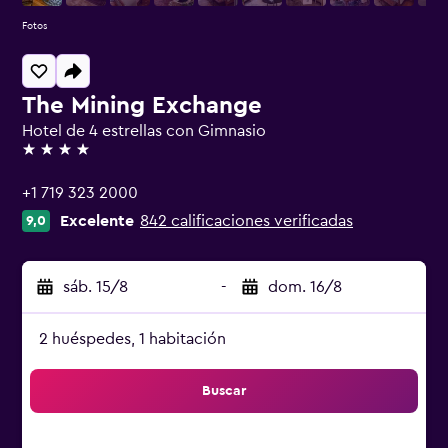
Fotos
The Mining Exchange
Hotel de 4 estrellas con Gimnasio
4 estrellas
+1 719 323 2000
Excelente
842 calificaciones verificadas
9,0
sáb. 15/8
-
dom. 16/8
2 huéspedes, 1 habitación
Buscar