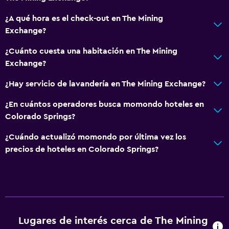
Accesibilidad
¿A qué hora es el check-out en The Mining
Ascensor
Exchange?
Estacionamiento accesible
¿Cuánto cuesta una habitación en The Mining
Habitación hipoalergénica
Exchange?
Para no fumadores
¿Hay servicio de lavandería en The Mining Exchange?
Inodoro con barras de apoyo
¿En cuántos operadores busca momondo hoteles en
Colorado Springs?
Sistema de entretenimiento
¿Cuándo actualizó momondo por última vez los
Radio
precios de hoteles en Colorado Springs?
TV de pantalla plana
Sala de estar/TV compartida
TV por cable o vía satélite
Canales de pago
Lugares de interés cerca de The Mining
TV