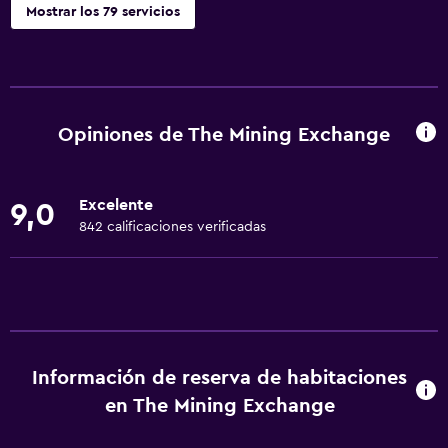
Mostrar los 79 servicios
Servicios y facilidades
Salas de conferencia
Cajero automático/banco
Opiniones de The Mining Exchange
Centro de negocios
Servicio de despertador
Excelente
9,0
Servicio de conserjería
842 calificaciones verificadas
Caja fuerte
Instalaciones para reuniones
Servicio de habitaciones
Masaje de pies
Información de reserva de habitaciones
Check-out exprés
en The Mining Exchange
Check-in/check-out privado
Recepción 24 horas