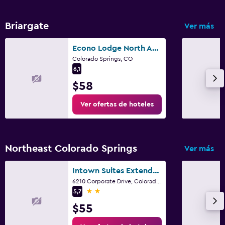
Gimnasio
Gimnasio
Briargate
Ver más
Gimnasio
Econo Lodge North Academy
Colorado Springs, CO
Spa
6,1
Masajes
$58
Spa
Ver ofertas de hoteles
Aire libre
Terraza/patio
Northeast Colorado Springs
Ver más
Ideal para familias
Intown Suites Extended Stay Colorado Springs
6210 Corporate Drive, Colorado Springs, CO
Comidas para niños
2 estrellas
5,7
$55