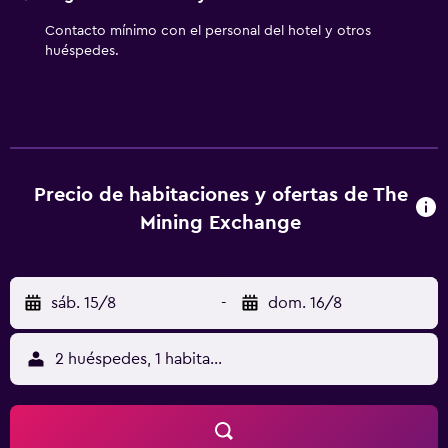
instalaciones o cerca del alojamiento (es posible que se
aplique un recargo).
Contacto mínimo con el personal del hotel y otros
huéspedes.
Precio de habitaciones y ofertas de The
Mining Exchange
sáb. 15/8
-
dom. 16/8
2 huéspedes, 1 habitación