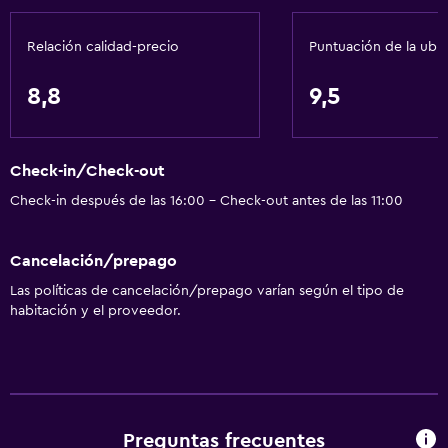
Relación calidad-precio
Puntuación de la ubi
Servicios básicos
Wifi gratis
8,8
9,5
Wifi disponible en todas las instalaciones
Internet
Check-in/Check-out
Ropa de cama
Check-in después de las 16:00 - Check-out antes de las 11:00
Toallas
Ventilador
Cancelación/prepago
Extinguidor
Las políticas de cancelación/prepago varían según el tipo de
Artículos de aseo gratis
habitación y el proveedor.
Alarma de humo
Calefacción
Aire acondicionado
Preguntas frecuentes