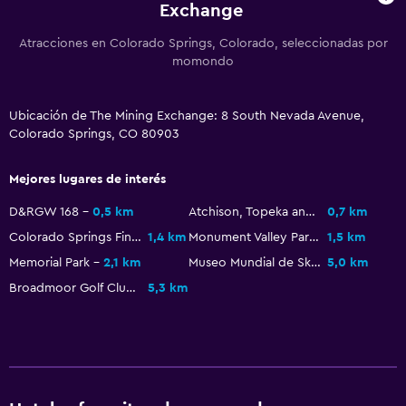
Exchange
Baño
Atracciones en Colorado Springs, Colorado, seleccionadas por
momondo
Ducha
Tina de baño
Ubicación de The Mining Exchange: 8 South Nevada Avenue,
Secador de pelo
Colorado Springs, CO 80903
Aseo
Mejores lugares de interés
Papel higiénico
Baño privado
D&RGW 168
0,5 km
Atchison, Topeka and Santa Fe Passenger Depot
0,7 km
Colorado Springs Fine Arts Center
1,4 km
Monument Valley Park
1,5 km
General
Memorial Park
2,1 km
Museo Mundial de Skating
5,0 km
Broadmoor Golf Club
5,3 km
Zona de estar
Piso de parquet o madera noble
Habitaciones insonorizadas
Insonorización