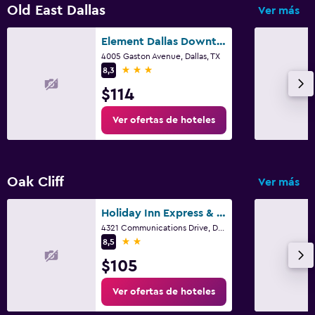
Old East Dallas
Ver más
Element Dallas Downtown East
4005 Gaston Avenue, Dallas, TX
3 estrellas
8,3
$114
Ver ofertas de hoteles
Oak Cliff
Ver más
Holiday Inn Express & Suites Dallas W - I-30 Cockrell Hill By IHG
4321 Communications Drive, Dallas, TX
2 estrellas
8,5
$105
Ver ofertas de hoteles