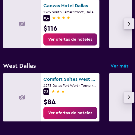
Canvas Hotel Dallas
1325 South Lamar Street, Dallas, TX
4 estrellas
8,4
$116
Ver ofertas de hoteles
West Dallas
Ver más
Comfort Suites West Dallas - Cockrell Hill
4275 Dallas Fort Worth Turnpike, Dallas, TX
3 estrellas
7,3
$84
Ver ofertas de hoteles