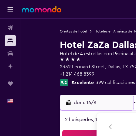
Vuelos
Ofertas de hotel
Hoteles en América del 
Alojamientos
Hotel ZaZa Dalla
Autos
Hotel de 4 estrellas con Piscina al a
4 estrellas
Planifica con IA
2332 Leonard Street, Dallas, TX 75
+1 214 468 8399
Excelente
399 calificaciones
9,2
Trips
Español
dom. 16/8
-
2 huéspedes, 1 habitación