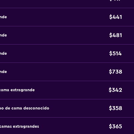
$441
ande
$481
ande
$514
ande
$738
ande
$342
 cama extragrande
$358
ipo de cama desconocido
$365
 camas extragrandes