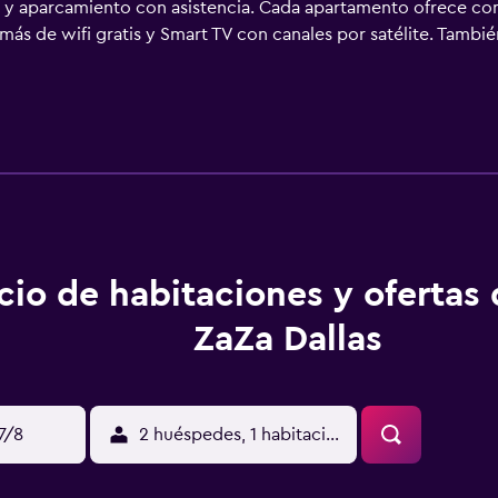
as y aparcamiento con asistencia. Cada apartamento ofrece
s de wifi gratis y Smart TV con canales por satélite. También
antalla plana y minibar. Se ofrece servicio de cambio de toalla
erte (cabe un portátil). Todos los alojamientos tienen mobiliar
ón de plumas y ropa de cama de alta calidad. Se ofrece una 
 están equipados con albornoces, artículos de higiene persona
 Internet por cable y wifi gratis. Los servicios para las person
 ofrecen llamadas locales gratuitas (pueden existir restriccion
s opacas. Es posible solicitar juegos de cama hipoalergénicos
ierta y servicio de limpieza todos los días. Los servicios de 
ras y piscina al aire libre de temporada. No se permite la entr
cio de habitaciones y ofertas
ZaZa Dallas
17/8
2 huéspedes, 1 habitación