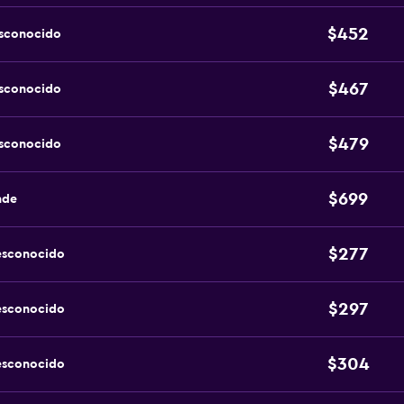
$452
esconocido
$467
esconocido
$479
esconocido
$699
nde
$277
esconocido
$297
esconocido
$304
esconocido