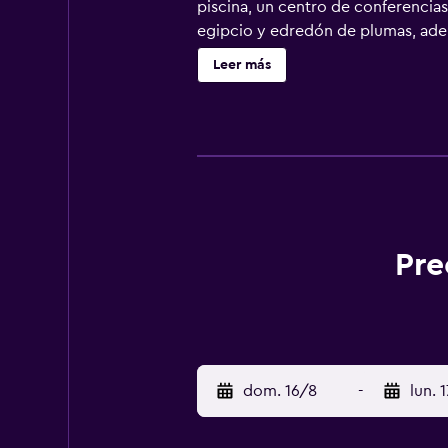
piscina, un centro de conferenci
egipcio y edredón de plumas, ademá
Internet por cable, televisión de p
Leer más
alojamientos con minibar y caja fu
sábanas de algodón egipcio, edred
satélite de suscripción. Los baños
apartotel en Dallas ofrece acceso a
de oficina, además de teléfono; se
de planchar con plancha y cortina
ofrece servicio nocturno de descub
incluyen gimnasio abierto las 24 ho
Pre
a huéspedes menores de 18 años.
dom. 16/8
-
lun. 