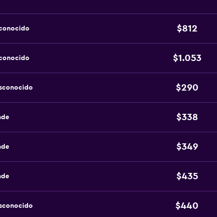
$812
sconocido
$1.053
sconocido
$290
esconocido
$338
nde
$349
nde
$435
nde
$440
esconocido