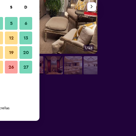
S
D
5
6
12
13
1/48
Sala de conferencia
19
20
26
27
rellas