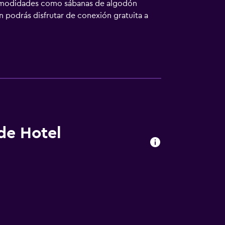
 comodidades como sábanas de algodón
 podrás disfrutar de conexión gratuita a
s a petición. Hotel ZaZa Dallas ofrece 159
io diferente. Las camas están vestidas con
Smart TV de 42 pulgadas con canales por
l gratuitos y secador de pelo. Este
as de negocios incluyen escritorio y sillas
es). Las habitaciones también incluyen tabla
, cambio de toallas y cambio de sábanas. Se
ocio y esparcimiento en este apartotel
ada a la piscina, al gimnasio y al hidromasaje
 de Hotel