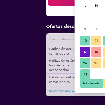
Bus
L
M
$275
Ofertas desde
/
Oferta m
3
4
Tipo de habitación
Proveedo
10
11
Habitación deluxe, 2
17
18
camas dobles
Habitación estándar,
24
25
tipo de cama
desconocido
31
Habitación deluxe, 2
camas dobles
Más barato
51 ofertas más de Hotel ZaZa Dallas