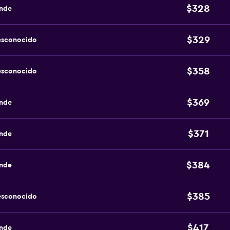
$328
ande
$329
esconocido
$358
esconocido
$369
ande
$371
ande
$384
ande
$385
esconocido
$417
ande