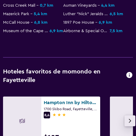
Cross Creek Mall
0,7 km
Auman Vineyards
4,4 km
Zona de trabajo
Mazerick Park
5,4 km
Luther "Nick" Jeralds Stadium
6,5 km
Fax/fotocopiadora
McCall House
6,8 km
1897 Poe House
6,9 km
Escritorio
Museum of the Cape Fear
6,9 km
Airborne & Special Operations Museum Foundation
7,5 km
Actividades
Tienda de regalos
Hoteles favoritos de momondo en
Ideal para familias
Fayetteville
Buffet infantil
Gimnasio
Hampton Inn by Hilton Fayetteville Fort Bragg
Gimnasio
1700 Skibo Road, Fayetteville, NC
3 estrellas
8,4
Piscina
Piscina al aire libre