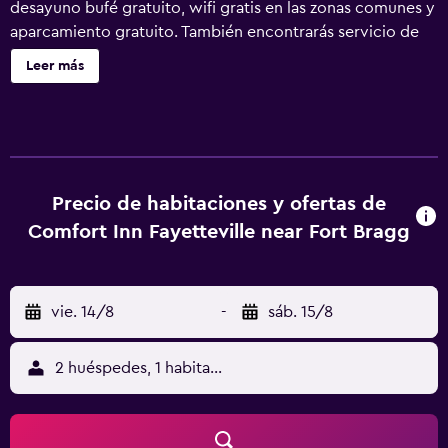
desayuno bufé gratuito, wifi gratis en las zonas comunes y
aparcamiento gratuito. También encontrarás servicio de
tintorería, lavandería y servicio de recepción 24 horas.
Leer más
Comfort Inn Fayetteville near Fort Bragg ofrece 176
alojamientos con cafetera y tetera y secador de pelo. Se
ofrece una televisión de pantalla plana de 32 pulgadas con
canales por cable de suscripción y películas de pago. Los
huéspedes pueden utilizar los siguientes servicios
disponibles en las habitaciones: frigorífico y microondas.
Precio de habitaciones y ofertas de
Los baños están equipados con ducha y bañera
Comfort Inn Fayetteville near Fort Bragg
combinadas y artículos de higiene personal gratuitos. Este
hotel en Fayetteville ofrece acceso a Internet wifi gratis.
Los servicios para las personas de negocios incluyen
vie. 14/8
-
sáb. 15/8
escritorio y teléfono; se ofrecen llamadas locales gratuitas
(pueden existir restricciones). Las habitaciones también
incluyen tabla de planchar con plancha y cortinas opacas.
2 huéspedes, 1 habitación
Se ofrece servicio de limpieza todos los días.