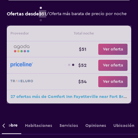
Ofertas desde
$51
/
Oferta más barata de precio por noche
Proveedor
Total noche
$51
Ver oferta
$52
Ver oferta
$54
Ver oferta
27 ofertas más de Comfort Inn Fayetteville near Fort Bragg
Sobre
Habitaciones
Servicios
Opiniones
Ubicación