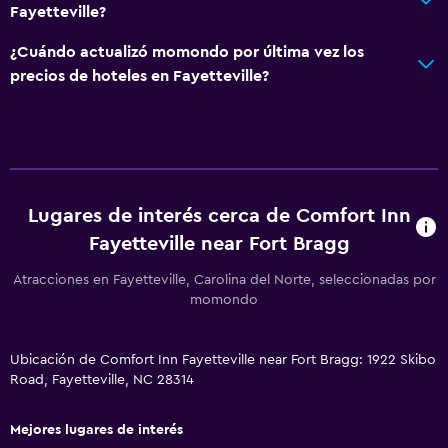
Fayetteville?
Baño privado
¿Cuándo actualizó momondo por última vez los
precios de hoteles en Fayetteville?
Lavandería
Lavandería
Servicios de lavandería/tintorería
Plancha y tabla de planchar
Lugares de interés cerca de Comfort Inn
Estacionamiento y transporte
Fayetteville near Fort Bragg
Estacionamiento gratuito
Atracciones en Fayetteville, Carolina del Norte, seleccionadas por
Estacionamiento privado
momondo
Habitación
Ubicación de Comfort Inn Fayetteville near Fort Bragg: 1922 Skibo
Road, Fayetteville, NC 28314
Despertador
Armario o clóset
Mejores lugares de interés