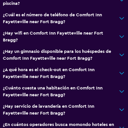
General
piscina?
Posibilidad de habitaciones conectadas
¿Cuál es el número de teléfono de Comfort Inn
Sofá
Fayetteville near Fort Bragg?
Teléfono
¿Hay wifi en Comfort Inn Fayetteville near Fort
Espacio de almacenamiento
Bragg?
¿Hay un gimnasio disponible para los huéspedes de
Servicios y facilidades
Comfort Inn Fayetteville near Fort Bragg?
Centro de negocios
¿A qué hora es el check-out en Comfort Inn
Servicio de despertador
Fayetteville near Fort Bragg?
Check-out exprés
¿Cuánto cuesta una habitación en Comfort Inn
Recepción 24 horas
Fayetteville near Fort Bragg?
¿Hay servicio de lavandería en Comfort Inn
Baño
Fayetteville near Fort Bragg?
Ducha
¿En cuántos operadores busca momondo hoteles en
Secador de pelo