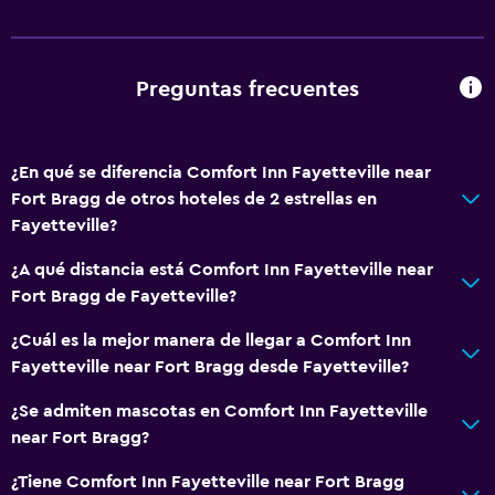
Áreas designadas para fumadores
Salud y seguridad
Preguntas frecuentes
Limpieza diaria
Botiquín de primeros auxilios
Cámaras CCTV en zonas comunes
¿En qué se diferencia Comfort Inn Fayetteville near
Fort Bragg de otros hoteles de 2 estrellas en
Cámaras CCTV en el exterior
Fayetteville?
Caja fuerte
¿A qué distancia está Comfort Inn Fayetteville near
Fort Bragg de Fayetteville?
Sistema de entretenimiento
Radio
¿Cuál es la mejor manera de llegar a Comfort Inn
Fayetteville near Fort Bragg desde Fayetteville?
TV de pantalla plana
TV por cable o vía satélite
¿Se admiten mascotas en Comfort Inn Fayetteville
near Fort Bragg?
TV
¿Tiene Comfort Inn Fayetteville near Fort Bragg