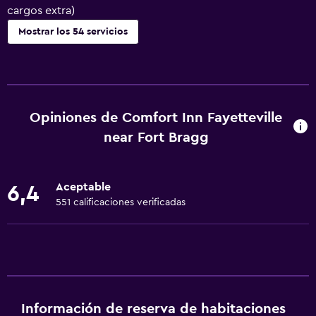
cargos extra)
Mostrar los 54 servicios
Comedor
Minibar
Microondas
Opiniones de Comfort Inn Fayetteville
Bar de tapas
near Fort Bragg
Tetera/cafetera
Nevera
Aceptable
6,4
Cafetera
551 calificaciones verificadas
Máquina expendedora (bebidas)
Máquina expendedora (botanas)
Servicios básicos
Wifi gratis
Información de reserva de habitaciones