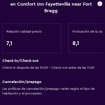
en Comfort Inn Fayetteville near Fort
Wifi disponible en todas las instalaciones
Bragg
Internet
Extinguidor
Artículos de aseo gratis
Relación calidad-precio
Puntuación de la ubi
Alarma de humo
Calefacción
7,1
8,1
Aire acondicionado
Check-in/Check-out
Accesibilidad y adecuación
Check-in después de las 15:00 - Check-out antes de las 11:00
Mascotas permitidas bajo consulta (pueden aplicar cargos
extra)
Cancelación/prepago
Accesibilidad
Las políticas de cancelación/prepago varían según el tipo de
Ascensor
habitación y el proveedor.
Para no fumadores