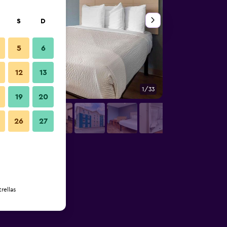
S
D
5
6
12
13
1/33
Edificio
19
20
26
27
rellas