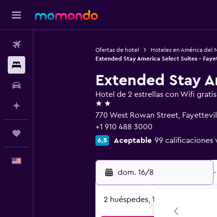
Vuelos
Ofertas de hotel
Hoteles en América del 
Extended Stay America Select Suites - Fayet
Alojamientos
Extended Stay Am
Autos
Hotel de 2 estrellas con Wifi gratis
2 estrellas
Planifica con IA
770 West Rowan Street, Fayettevil
+1 910 488 3000
Trips
Aceptable
99 calificaciones 
6,5
Español
dom. 16/8
-
2 huéspedes, 1 habitación