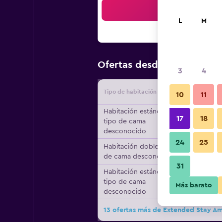
Bus
L
M
$46
Ofertas desde
/
Oferta má
3
4
Tipo de habitación
Proveedo
10
11
Habitación estándar,
17
18
tipo de cama
desconocido
24
25
Habitación doble, tipo
de cama desconocido
31
Habitación estándar,
tipo de cama
Más barato
desconocido
13 ofertas más de Extended Stay Ame