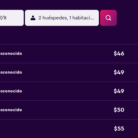
17/8
2 huéspedes, 1 habitación
$46
esconocido
$49
esconocido
$49
esconocido
$50
esconocido
$55