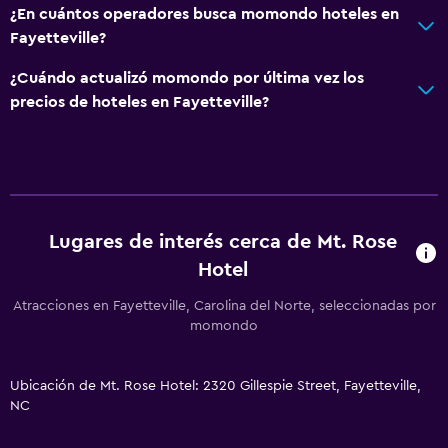
Máquina expendedora (bebidas)
¿En cuántos operadores busca momondo hoteles en
Fayetteville?
Máquina expendedora (botanas)
¿Cuándo actualizó momondo por última vez los
Sistema de entretenimiento
precios de hoteles en Fayetteville?
TV de pantalla plana
Zona de trabajo
Escritorio
Lugares de interés cerca de Mt. Rose
Hotel
General
Atracciones en Fayetteville, Carolina del Norte, seleccionadas por
Posibilidad de habitaciones conectadas
momondo
Salud y seguridad
Ubicación de Mt. Rose Hotel: 2320 Gillespie Street, Fayetteville,
Limpieza diaria
NC