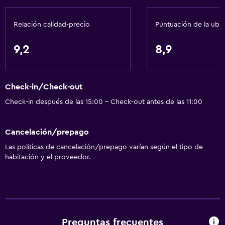
Relación calidad-precio
Puntuación de la ubi
Accesibilidad y adecuación
Para no fumadores
9,2
8,9
Unidad ubicada en la planta baja
Accesibilidad
Check-in/Check-out
Almohada sin plumas
Check-in después de las 15:00 - Check-out antes de las 11:00
Plantas superiores accesibles por escaleras
Áreas designadas para fumadores
Cancelación/prepago
Las políticas de cancelación/prepago varían según el tipo de
Baño
habitación y el proveedor.
Tina de baño
Aseo
Papel higiénico
Baño privado
Preguntas frecuentes