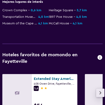
Mejores lugares de interés
Crown Complex
0,6 km
Heritage Square
3,7 km
Transportation Museum
4,0 km
1897 Poe House
4,0 km
Museum of the Cape Fear
4,1 km
McCall House
4,1 km
Hoteles favoritos de momondo en
Fayetteville
Extended Stay America Select Suites - Fayetteville - Owen Dr.
408 Owen Drive, Fayetteville, NC
2 estrellas
5,6