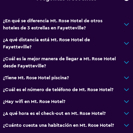
Habitación
Camas extralargas (+2 m)
¿En qué se diferencia Mt. Rose Hotel de otros
hoteles de 3 estrellas en Fayetteville?
Perchero
Enchufe cerca de la cama
¿A qué distancia está Mt. Rose Hotel de
Fayetteville?
Estacionamiento y transporte
¿Cuál es la mejor manera de llegar a Mt. Rose Hotel
Estacionamiento gratuito
desde Fayetteville?
Estacionamiento privado
¿Tiene Mt. Rose Hotel piscina?
¿Cuál es el número de teléfono de Mt. Rose Hotel?
Lavandería
Plancha y tabla de planchar
¿Hay wifi en Mt. Rose Hotel?
Tendedero
¿A qué hora es el check-out en Mt. Rose Hotel?
¿Cuánto cuesta una habitación en Mt. Rose Hotel?
Comedor