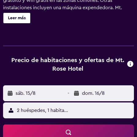
gratuito y wifi gratis en las zonas comunes. Otras
instalaciones incluyen una máquina expendedora. Mt.
Rose Hotel ofrece 37 alojamientos con aire acondicionado
Leer más
y caja fuerte. Se ofrece una televisión LCD con canales por
satélite. Los baños están equipados con ducha y bañera
combinadas. Este hotel en Fayetteville ofrece acceso a
Internet wifi gratis. Los servicios para las personas de
negocios incluyen escritorio y teléfono. Se ofrece servicio
de limpieza todos los días.
Precio de habitaciones y ofertas de Mt.
Rose Hotel
sáb. 15/8
-
dom. 16/8
2 huéspedes, 1 habitación