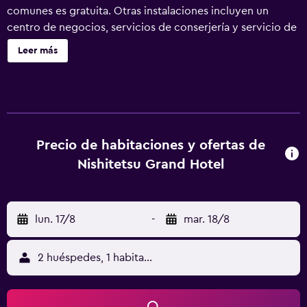
comunes es gratuita. Otras instalaciones incluyen un
centro de negocios, servicios de conserjería y servicio de
tintorería. Nishitetsu Grand Hotel ofrece 279 alojamientos
Leer más
con aire acondicionado, caja fuerte y botella de agua
gratuita. Se ofrece televisión digitales. Los baños están
equipados con ducha, zapatillas, bidé y inodoro con bidé
electrónico. Los huéspedes pueden navegar por la web
gracias a nuestro acceso a Internet gratis (por cable y
wifi). Los servicios para las personas de negocios incluyen
Precio de habitaciones y ofertas de
escritorio y teléfono. Las habitaciones también incluyen
Nishitetsu Grand Hotel
secador de pelo y artículos de higiene personal gratuitos.
Se ofrece servicio de limpieza todos los días y es posible
solicitar masajes en la habitación.
lun. 17/8
-
mar. 18/8
2 huéspedes, 1 habitación