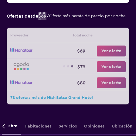
Ofertas desde
$69
/
Oferta más barata de precio por noche
Proveedor
Total noche
$69
Ver oferta
$79
Ver oferta
$80
Ver oferta
78 ofertas más de Nishitetsu Grand Hotel
Sobre
Habitaciones
Servicios
Opiniones
Ubicación