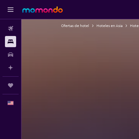
Ofertas de hotel
Hoteles en Asia
Hote
Vuelos
Alojamientos
Autos
Planifica con IA
Trips
Español