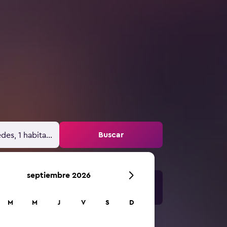
Buscar
des, 1 habitación
septiembre 2026
M
M
J
V
S
D