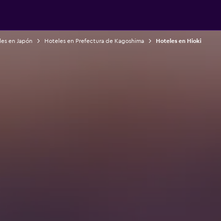
les en Japón
Hoteles en Prefectura de Kagoshima
Hoteles en Hioki