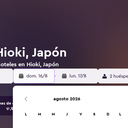
Hioki, Japón
oteles en Hioki, Japón
dom. 16/8
-
lun. 17/8
2 huéspe
agosto 2026
s de opciones de hoteles y alojamientos.
L
M
M
J
V
S
D
L