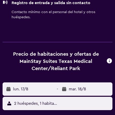
Registro de entrada y salida sin contacto
para las personas de negocios incluyen escritorio y sillas
de oficina, además de teléfono; se ofrecen llamadas
Contacto mínimo con el personal del hotel y otros
locales gratuitas (pueden existir restricciones). Las
huéspedes.
habitaciones también incluyen periódicos gratuitos y
cafetera y tetera. Se ofrece servicio de limpieza cada
semana. Los servicios de ocio y esparcimiento en este
hotel incluyen una piscina al aire libre y gimnasio abierto
las 24 horas. Se pueden practicar las actividades de ocio y
esparcimiento que se indican más abajo en las
Precio de habitaciones y ofertas de
instalaciones o cerca del alojamiento (es posible que se
MainStay Suites Texas Medical
aplique un recargo).
Center/Reliant Park
lun. 17/8
-
mar. 18/8
2 huéspedes, 1 habitación