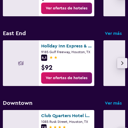
Ver ofertas de hoteles
East End
Ver más
Holiday Inn Express & Suites Houston - Hobby Airport Area By IHG
9185 Gulf Freeway, Houston, TX
2 estrellas
8,3
$92
Ver ofertas de hoteles
Downtown
Ver más
Club Quarters Hotel in Houston
1085 Rusk Street, Houston, TX
4 estrellas
7,8