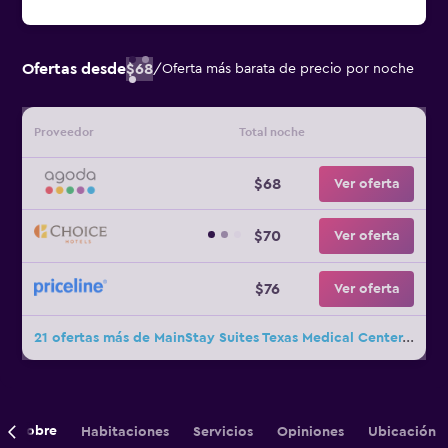
Ofertas desde
$68
/
Oferta más barata de precio por noche
Proveedor
Total noche
$68
Ver oferta
$70
Ver oferta
$76
Ver oferta
21 ofertas más de MainStay Suites Texas Medical Center/Reliant Park
Sobre
Habitaciones
Servicios
Opiniones
Ubicación