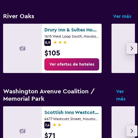
River Oaks
Ver más
Drury Inn & Suites Houston Near the Galleria
1615 West Loop South, Houston, TX
3 estrellas
8,9
$105
Ver ofertas de hoteles
Washington Avenue Coalition /
Ver
Memorial Park
más
Scottish Inns Westcott Street
6677 Westcott Street, Houston, TX
2 estrellas
7,4
$71