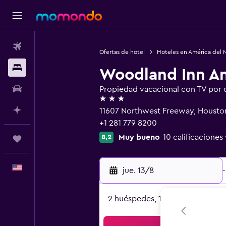
Vuelos
Ofertas de hotel
Hoteles en América del 
Alojamientos
Woodland Inn An
Autos
Propiedad vacacional con TV por ca
3 estrellas
Planifica con IA
11607 Northwest Freeway, Housto
+1 281 779 8200
Muy bueno
10 calificaciones 
8,2
Trips
Español
jue. 13/8
-
2 huéspedes, 1 habitación