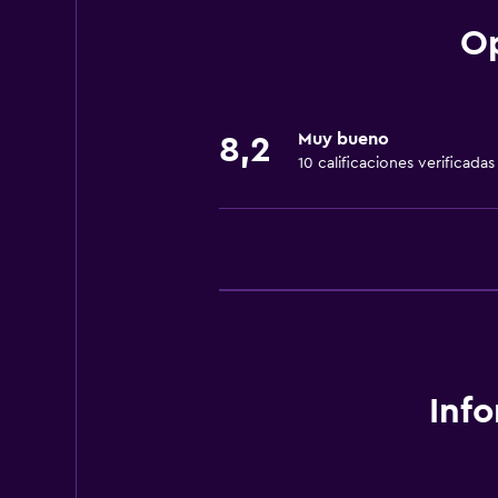
Op
Servicios básicos
Aire acondicionado
Wifi
Muy bueno
8,2
10 calificaciones verificadas
Sistema de entretenimiento
TV por cable o vía satélite
Inf