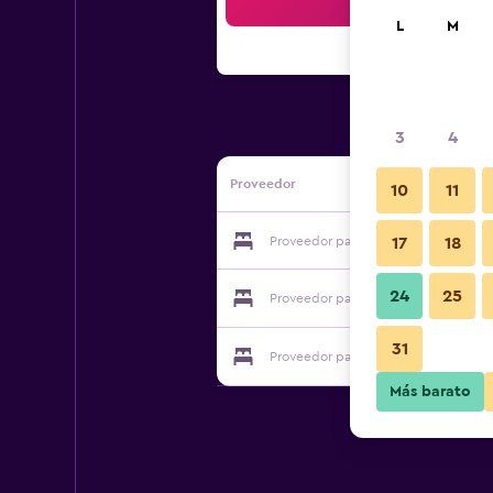
Bus
L
M
3
4
Proveedor
10
11
Proveedor para Woodland Inn And S
17
18
24
25
Proveedor para Woodland Inn And S
31
Proveedor para Woodland Inn And S
Más barato