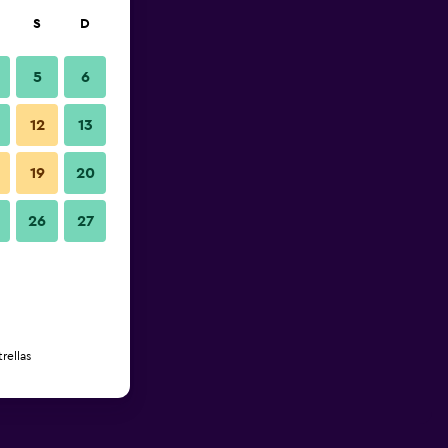
S
D
5
6
12
13
19
20
26
27
rellas