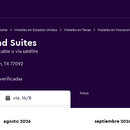
Norte
Hoteles en Estados Unidos
Hoteles en Texas
Hoteles en Houston
d Suites
ble o vía satélite
n, TX 77092
verificadas
Fotos
vie. 14/8
agosto 2026
septiembre 202