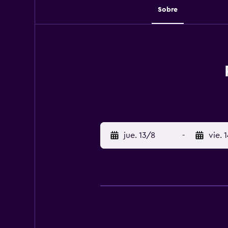
Sobre
jue. 13/8
-
vie. 