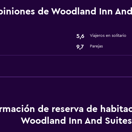
iniones de Woodland Inn And
Piscina y spa
Bañera de hidromasaje
5,6
Viajeros en solitario
9,7
Parejas
Servicios y facilidades
Recepción 24 horas
ormación de reserva de habita
Woodland Inn And Suites