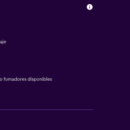
a
aje
no fumadores disponibles
ión
madores disponibles