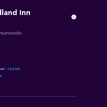
dland Inn
or momondo
wer
12,6 km
m