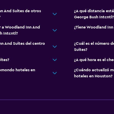
nn And Suites de otros
¿A qué distancia est
?
George Bush Intcntl?
ar a Woodland Inn And
¿Tiene Woodland Inn 
 Intcntl?
nn And Suites del centro
¿Cuál es el número d
Suites?
ites?
¿A qué hora es el ch
omondo hoteles en
¿Cuándo actualizó m
hoteles en Houston?