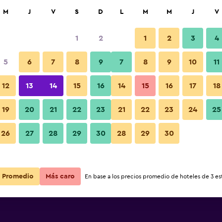
car
M
J
V
S
D
L
M
M
J
V
1
2
1
2
3
4
5
6
7
8
9
7
8
9
10
11
12
13
14
15
16
14
15
16
17
18
Ver precios
uites
19
20
21
22
23
21
22
23
24
25
26
27
28
29
30
28
29
30
Ver precios
uites
Ver precios
uites
Promedio
Más caro
En base a los precios promedio de hoteles de 3 est