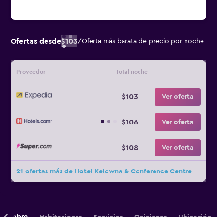
Ofertas desde
$103
/
Oferta más barata de precio por noche
Proveedor
Total noche
$103
Ver oferta
$106
Ver oferta
$108
Ver oferta
21 ofertas más de Hotel Kelowna & Conference Centre
Sobre
Habitaciones
Servicios
Opiniones
Ubicación