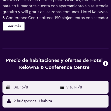
Además de servicio de recepción 24 horas, este hotel
para no fumadores cuenta con aparcamiento sin asistencia
gratuito y wifi gratis en las zonas comunes. Hotel Kelowna
& Conference Centre ofrece 190 alojamientos con secador
de pelo y tabla de planchar con plancha. Las camas están
Leer más
vestidas con ropa de cama de alta calidad. Se ofrece una
televisión LED de 50 pulgadas con canales por cable de
suscripción. Los baños están equipados con ducha y
artículos de higiene personal gratuitos. Los huéspedes
pueden navegar por la web gracias a nuestro acceso a
Internet wifi gratis. Los servicios para las personas de
Precio de habitaciones y ofertas de Hotel
negocios incluyen teléfono con llamadas locales gratuitas
Kelowna & Conference Centre
(pueden existir restricciones). Se ofrece servicio de
limpieza todos los días.
jue. 13/8
-
vie. 14/8
2 huéspedes, 1 habitación