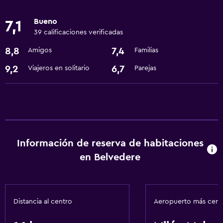
Servicios y facilidades
Bueno
7,1
Servicio de habitaciones
39 calificaciones verificadas
Recepción 24 horas
8,8
7,4
Amigos
Familias
Estacionamiento y transporte
9,2
6,7
Viajeros en solitario
Parejas
Traslado aeropuerto
Accesibilidad y adecuación
Ascensor
Información de reserva de habitaciones
General
en Belvedere
Espacio de almacenamiento
Salud y seguridad
Distancia al centro
Aeropuerto más cer
Caja fuerte