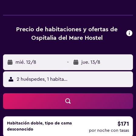
además, se ofrece conexión Wi-Fi gratuita. El Ospitalia del
Mare se encuentra a 1 km de la estación de trenes de
Levanto. El comienzo de la zona de Cinque Terre,
declarada Patrimonio de la Humanidad por la UNESCO,
Precio de habitaciones y ofertas de
está a 10 km.
Ospitalia del Mare Hostel
mié. 12/8
-
jue. 13/8
2 huéspedes, 1 habitación
$171
Habitación doble, tipo de cama
desconocido
por noche con tasas