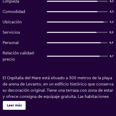
Limpieza
8,3
Comodidad
8,3
Ubicación
9,3
Servicios
8,2
Personal
8,9
Relación calidad-
8,7
precio
El Ospitalia del Mare está situado a 300 metros de la playa
de arena de Levanto, en un edificio histórico que conserva
su decoración original. Tiene una terraza con zona de estar
y ofrece consigna de equipaje gratuita. Las habitaciones
tienen vistas a la ciudad, taquillas y suelo de baldosa. El
Leer más
baño interior compartido incluye una ducha. Todos los
días se sirve un desayuno dulce en la zona común, donde,