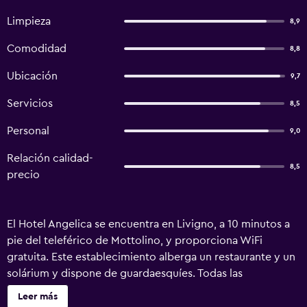
Limpieza
8,9
Comodidad
8,8
Ubicación
9,7
Servicios
8,5
Personal
9,0
Relación calidad-
8,5
precio
El Hotel Angelica se encuentra en Livigno, a 10 minutos a
pie del teleférico de Mottolino, y proporciona WiFi
gratuita. Este establecimiento alberga un restaurante y un
solárium y dispone de guardaesquíes. Todas las
habitaciones cuentan con TV de pantalla plana vía satélite
Leer más
y minibar, y en algunos casos incluyen un balcón con