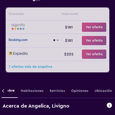
Proveedor
Total noche
$181
Ver oferta
$181
Ver oferta
$232
Ver oferta
7 ofertas más de Angelica
Sobre
Habitaciones
Servicios
Opiniones
Ubicación
Acerca de Angelica, Livigno