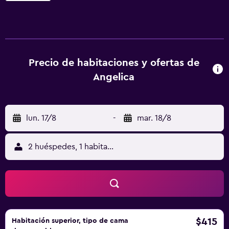
vistas a la montaña. Además, también disponen de un
baño con ducha, secador y artículos de aseo gratuitos. El
Angelica Hotel se halla a 1,7 km del lago Livigno, mientras
que Bormio queda a 55 minutos en coche.
Precio de habitaciones y ofertas de
Angelica
lun. 17/8
-
mar. 18/8
2 huéspedes, 1 habitación
$415
Habitación superior, tipo de cama