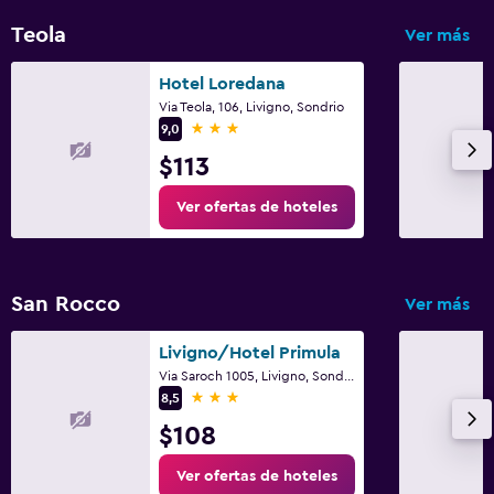
Teola
Ver más
Hotel Loredana
Via Teola, 106, Livigno, Sondrio
3 estrellas
9,0
$113
Ver ofertas de hoteles
San Rocco
Ver más
Livigno/Hotel Primula
Via Saroch 1005, Livigno, Sondrio
3 estrellas
8,5
$108
Ver ofertas de hoteles