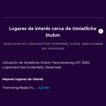
Comedor
Copas
Tetera eléctrica
Menús para dietas especiales (bajo petición)
Lugares de interés cerca de Gmiatliche
La comida se puede entregar en el alojamiento
Stubm
Comedor
Atracciones en Loipersdorf bei Furstenfeld, Austria, seleccionadas
por momondo
Servicios y facilidades
Caja fuerte
Ubicación de Gmiatliche Stubm: Panoramaweg 257, 8282
Minimercado en las instalaciones
Loipersdorf bei Furstenfeld, Steiermark
Mostrador de información turística
Mejores lugares de interés
Acceso con llave
Thermengolfplatz Fuerstenfeld-Loipersdorf
2,3 km
Botella de agua
Ideal para familias