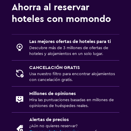
Sofá cama
Ahorra al reservar
Perchero
hoteles con momondo
Armario o clóset
Aire libre
Las mejores ofertas de hoteles para ti
Terraza/patio
Descubre más de 3 millones de ofertas de
hoteles y alojamientos en un solo lugar.
Muebles de exterior
Jardín
CANCELACIÓN GRATIS
Usa nuestro filtro para encontrar alojamientos
con cancelación gratis.
Estacionamiento y transporte
Estacionamiento gratuito
Millones de opiniones
Estacionamiento privado
Mira las puntuaciones basadas en millones de
opiniones de huéspedes reales.
Salud y seguridad
Alertas de precios
Botiquín de primeros auxilios
¿Aún no quieres reservar?