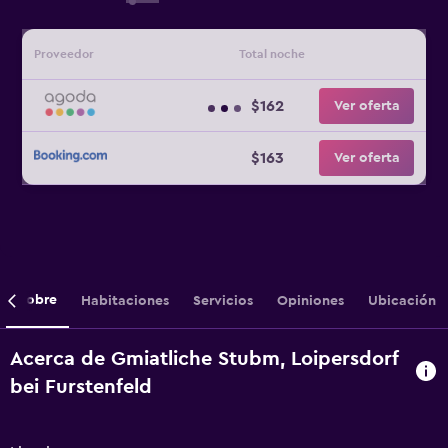
Proveedor
Total noche
$162
Ver oferta
$163
Ver oferta
Sobre
Habitaciones
Servicios
Opiniones
Ubicación
Acerca de Gmiatliche Stubm, Loipersdorf
bei Furstenfeld