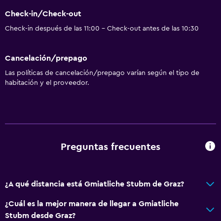
Ciclismo
Check-in/Check-out
Tiro con arco
Check-in después de las 11:00 - Check-out antes de las 10:30
Paseos a caballo
Parque acuático
Cancelación/prepago
Las políticas de cancelación/prepago varían según el tipo de
General
habitación y el proveedor.
Habitaciones familiares
Zona de estar
Vista al jardín
Piso de parquet o madera noble
Preguntas frecuentes
Sofá
Piso de mosaico/mármol
¿A qué distancia está Gmiatliche Stubm de Graz?
Espacio de almacenamiento
¿Cuál es la mejor manera de llegar a Gmiatliche
Baño
Stubm desde Graz?