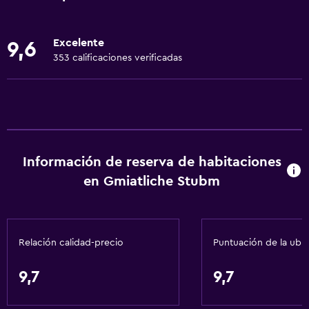
Internet
Ropa de cama
Excelente
9,6
Toallas
353 calificaciones verificadas
Extinguidor
Artículos de aseo gratis
Champú
Alarma de humo
Información de reserva de habitaciones
Calefacción
en Gmiatliche Stubm
Papeleras
Actividades
Relación calidad-precio
Puntuación de la ubi
Senderismo
Bicicletas
9,7
9,7
Canotaje