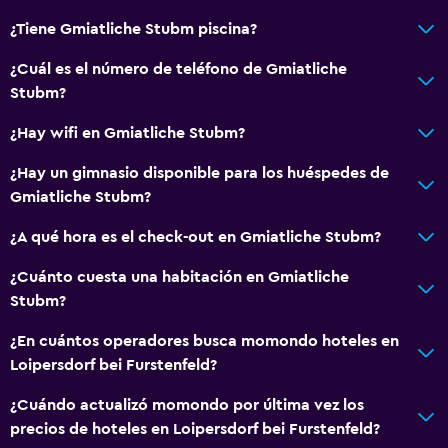
Ducha
¿Tiene Gmiatliche Stubm piscina?
Secador de pelo
¿Cuál es el número de teléfono de Gmiatliche
Aseo
Stubm?
Papel higiénico
¿Hay wifi en Gmiatliche Stubm?
Albornoz
¿Hay un gimnasio disponible para los huéspedes de
Baño privado
Gmiatliche Stubm?
Accesibilidad y adecuación
¿A qué hora es el check-out en Gmiatliche Stubm?
Hipoalergénico
¿Cuánto cuesta una habitación en Gmiatliche
Para no fumadores
Stubm?
Almohada sin plumas
¿En cuántos operadores busca momondo hoteles en
Plantas superiores accesibles por escaleras
Loipersdorf bei Furstenfeld?
Entrada privada
¿Cuándo actualizó momondo por última vez los
precios de hoteles en Loipersdorf bei Furstenfeld?