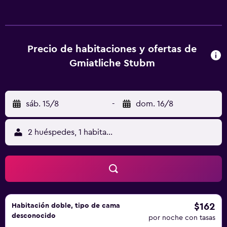
continental. Hay terraza en el propio alojamiento, y cerca
se puede practicar senderismo y ciclismo. Güssing Castle
está a 26 km del alojamiento, y Castillo de Herberstein
está a 39 km. El aeropuerto (Aeropuerto de Graz) está a 67
Precio de habitaciones y ofertas de
km.
Gmiatliche Stubm
sáb. 15/8
-
dom. 16/8
2 huéspedes, 1 habitación
$162
Habitación doble, tipo de cama
desconocido
por noche con tasas