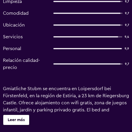
Limpieza
9,7
Comodidad
9,7
Ubicación
9,7
Servicios
9,4
Personal
9,9
Relación calidad-
9,7
precio
Gmiatliche Stubm se encuentra en Loipersdorf bei
Fürstenfeld, en la región de Estiria, a 23 km de Riegersburg
Castle. Ofrece alojamiento con wifi gratis, zona de juegos
infantil, jardín y parking privado gratis. El bed and
breakfast ofrece zona de estar con TV de pantalla plana y
Leer más
baño privado con artículos de aseo gratuitos, secador de
pelo y ducha. Gmiatliche Stubm ofrece desayuno buffet o