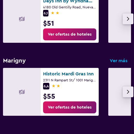
Days Inn by Wyndham New Orleans Pontchartrain
4180 Old Gentilly Road, Nueva Orleans, LA
2 estrellas
6,1
$51
Ver ofertas de hoteles
Marigny
Ver más
Historic Mardi Gras Inn
2311 N Rampart St/ 1001 Marigny Street, Nueva Orleans, LA
2 estrellas
6,4
$55
Ver ofertas de hoteles