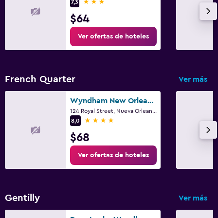
3 estrellas
7,3
$64
Ver ofertas de hoteles
French Quarter
Ver más
Wyndham New Orleans - French Quarter
124 Royal Street, Nueva Orleans, LA
4 estrellas
8,0
$68
Ver ofertas de hoteles
Gentilly
Ver más