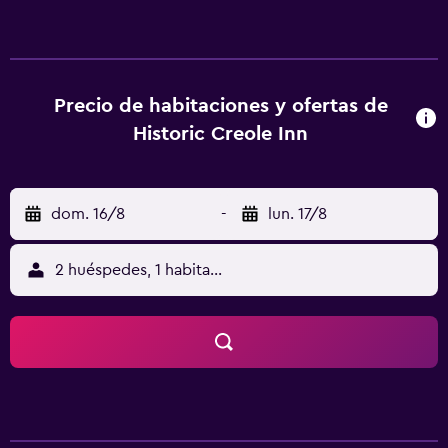
que vienen con una nevera. Todas ellas disponen de
acceso a internet en las habitaciones y un cuarto de baño
privado. Además, los lugares de interés más populares de
Nueva Orleans se encuentran cerca Creole Inn y,
concretamente, Faubourg Marigny está a solo cinco
Precio de habitaciones y ofertas de
minutos andando. Además, se puede acceder a pie hasta
Historic Creole Inn
Bourbon Street, el Antiguo Convento Ursulino y New
Orleans Mint.
dom. 16/8
-
lun. 17/8
2 huéspedes, 1 habitación