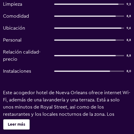
Limpieza
9,2
Comodidad
8,8
Ubicación
9,6
Personal
8,8
Relación calidad-
8,8
precio
Instalaciones
8,0
Este acogedor hotel de Nueva Orleans ofrece internet Wi-
Fi, además de una lavandería y una terraza. Está a solo
unos minutos de Royal Street, así como de los
restaurantes y los locales nocturnos de la zona. Los
huéspedes Creole Inn pueden relajarse, si lo desean, en los
Leer más
jardines de la propiedad. El hotel cuenta con habitaciones