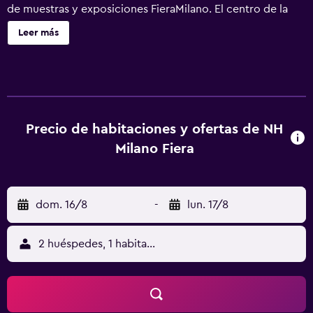
de muestras y exposiciones FieraMilano. El centro de la
ciudad, donde puedes encontrar los principales puntos de
Leer más
interés de Milán, está sólo a 20 minutos en coche. Casi
todas las 398 habitaciones del NH Milano Fiera disponen
de vistas espectaculares de Milán, y todas ellas están
diseñadas con un estilo minimalista y sofisticado. Este
hotel moderno ofrece todas las comodidades que
encontrarías en tu propia casa, incluido aire
Precio de habitaciones y ofertas de NH
acondicionado y Wifi gratis. El desayuno buffet, que
Milano Fiera
ofrece una amplia variedad de platos deliciosos, además
de café recién hecho y té caliente, te llenará de energía
para empezar el día En el restaurante de nuestro hotel,
dom. 16/8
-
lun. 17/8
Nhube, en temporada alta, podrás pedir platos italianos a
la carta o disfrutar de un buffet. Cada torre cuenta con un
bar en la planta baja. El bar Nhube ofrece cócteles
2 huéspedes, 1 habitación
sofisticados y en el bar Tower H se sirven aperitivos y
bebidas, algunas veces acompañados de música en
directo. También disponemos de gimnasio y aparcamiento
privado. El NH Milano Fiera tiene 16 salas con capacidad