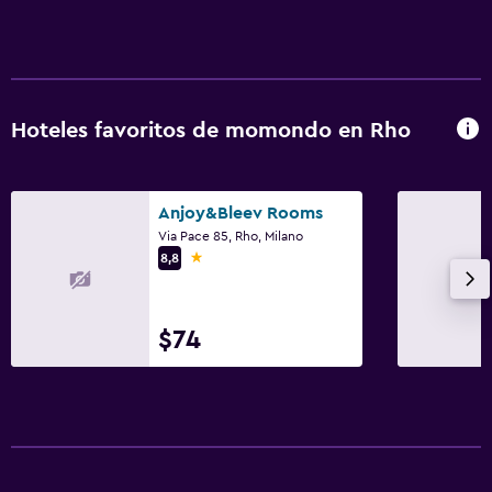
Hoteles favoritos de momondo en Rho
Anjoy&Bleev Rooms
Via Pace 85, Rho, Milano
1 estrella
8,8
$74