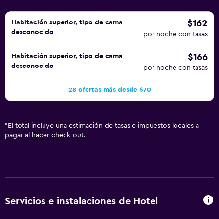
para 220 personas: el espacio perfecto para conferencias
y eventos. Nuestro personal estará encantado de
$162
Habitación superior, tipo de cama
desconocido
ofrecerte el catering y la tecnología que necesites para
por noche con tasas
todas tus reuniones.
$166
Habitación superior, tipo de cama
desconocido
por noche con tasas
28 ofertas más desde $70
*
El total incluye una estimación de tasas e impuestos locales a
pagar al hacer check-out.
Servicios e instalaciones de Hotel