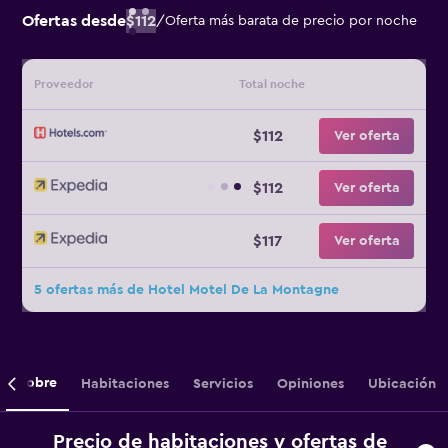
Ofertas desde
$112
/
Oferta más barata de precio por noche
Proveedor
Total noche
$112
Ver oferta
$112
Ver oferta
$117
Ver oferta
5 ofertas más de Hotel Motel De La Montagne
Sobre
Habitaciones
Servicios
Opiniones
Ubicación
Precio de habitaciones y ofertas de