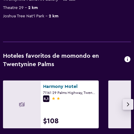
Theatre 29
2 km
Joshua Tree Nat'l Park
2 km
Hoteles favoritos de momondo en
Twentynine Palms
Harmony Motel
71161 29 Palms Highway, Twentynine Palms, CA
2 estrellas
8,3
$108