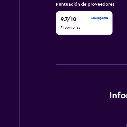
Puntuación de proveedores
9.7
9.7
/10
de
71 opiniones
10
Inf