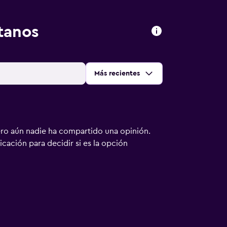
tanos
Ordenar por
:
Más recientes
ero aún nadie ha compartido una opinión.
bicación para decidir si es la opción