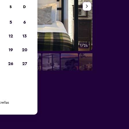
S
D
5
6
12
13
1/24
Baño
19
20
26
27
rellas