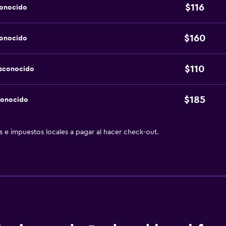
$116
conocido
$160
conocido
$110
esconocido
$185
conocido
as e impuestos locales a pagar al hacer check-out.