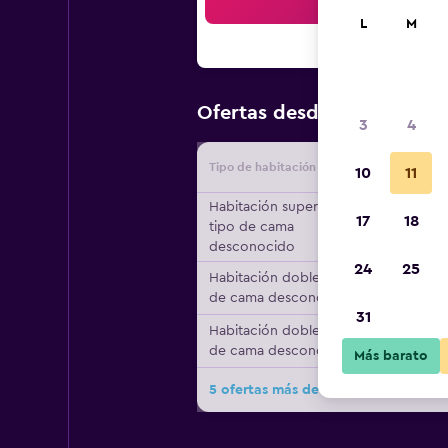
Bus
L
M
$110
Ofertas desde
/
Oferta m
3
4
Tipo de habitación
Proveedo
10
11
Habitación superior,
17
18
tipo de cama
desconocido
24
25
Habitación doble, tipo
de cama desconocido
31
Habitación doble, tipo
de cama desconocido
Más barato
5 ofertas más de Estancia Los Plata