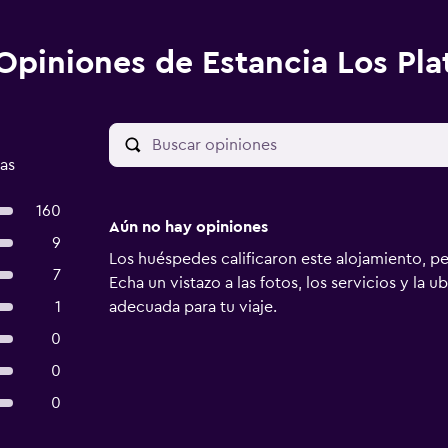
Opiniones de Estancia Los Pla
das
160
Aún no hay opiniones
9
Los huéspedes calificaron este alojamiento, p
7
Echa un vistazo a las fotos, los servicios y la u
1
adecuada para tu viaje.
0
0
0