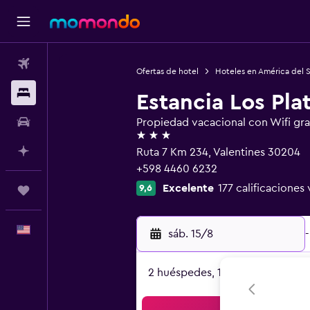
Vuelos
Ofertas de hotel
Hoteles en América del 
Alojamientos
Estancia Los Pla
Autos
Propiedad vacacional con Wifi gra
3 estrellas
Planifica con IA
Ruta 7 Km 234, Valentines 30204
+598 4460 6232
Excelente
177 calificaciones 
9,6
Trips
Español
sáb. 15/8
-
2 huéspedes, 1 habitación