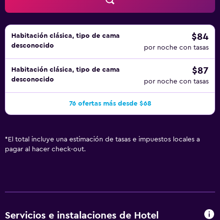
de muchas tiendas y restaurantes y en el centro de la vida
nocturna, por lo que es el alojamiento ideal para disfrutar
de su estancia. Warsaw Philharmonic Orchestra está a un
$84
Habitación clásica, tipo de cama
breve trayecto caminando.
desconocido
por noche con tasas
$87
Habitación clásica, tipo de cama
desconocido
por noche con tasas
76 ofertas más desde $68
*
El total incluye una estimación de tasas e impuestos locales a
pagar al hacer check-out.
Servicios e instalaciones de Hotel