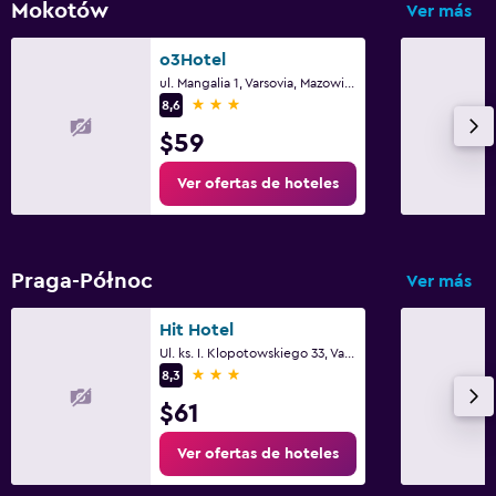
Mokotów
Ver más
o3Hotel
ul. Mangalia 1, Varsovia, Mazowieckie
3 estrellas
8,6
$59
Ver ofertas de hoteles
Praga-Północ
Ver más
Hit Hotel
Ul. ks. I. Klopotowskiego 33, Varsovia, Mazowieckie
3 estrellas
8,3
$61
Ver ofertas de hoteles