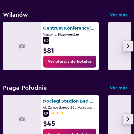
Wilanów
Ver más
Centrum Konferencyjne Mrowka
Varsovia, Mazowieckie
8,5
$81
Ver ofertas de hoteles
Praga-Południe
Ver más
Noclegi Stadion Bed & Breakfast
ul. Zamoyskiego 26a, Varsovia, Mazowieckie
3 estrellas
7,9
$45