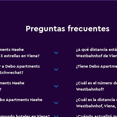
Preguntas frecuentes
tments Naehe
¿A qué distancia es
 estrellas en Viena?
Westbahnhof de Vie
ar a Debo Apartments
¿Tiene Debo Apartme
-Schwechat?
tments Naehe
¿Cuál es el número 
?
Westbahnhof?
Debo Apartments Naehe
¿Cuál es la distanci
Westbahnhof, Viena, 
omondo hoteles en Viena?
¿Cuándo actualizó m