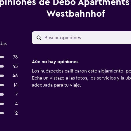
piniones de Debo Apartments
Westbahnhof
adas
76
Aún no hay opiniones
45
Los huéspedes calificaron este alojamiento, p
46
Echa un vistazo a las fotos, los servicios y la u
14
adecuada para tu viaje.
7
4
2