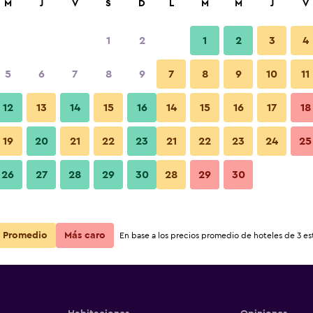
M
J
V
S
D
L
M
M
J
V
1
2
1
2
3
4
5
6
7
8
9
7
8
9
10
11
12
13
14
15
16
14
15
16
17
18
ehe
Ver precios
19
20
21
22
23
21
22
23
24
25
ehe
26
27
28
29
30
28
29
30
Ver precios
ehe
Ver precios
Promedio
Más caro
En base a los precios promedio de hoteles de 3 est