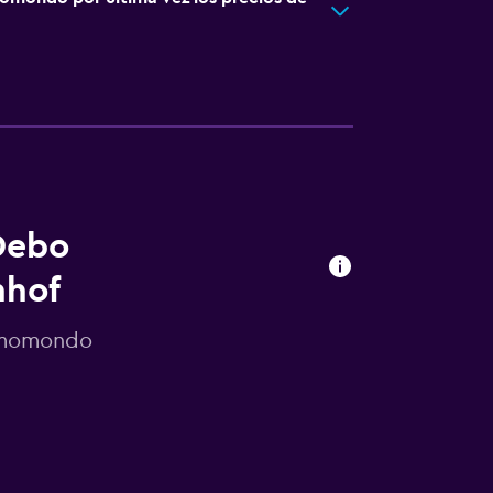
Debo
nhof
r momondo