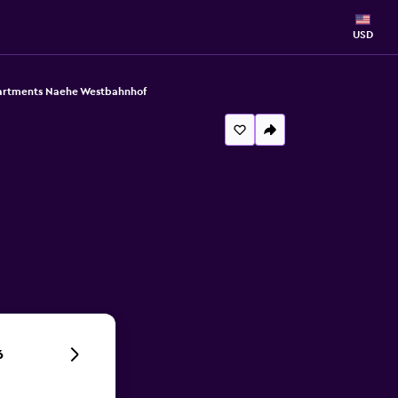
USD
artments Naehe Westbahnhof
6