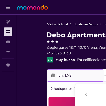
Vuelos
Ofertas de hotel
Hoteles en Europa
Ho
Alojamientos
Debo Apartment
3 estrellas
Autos
Zieglergasse 18/1, 1070 Viena, Vie
Planifica con IA
+43 1523 0160
Muy bueno
194 calificacione
8,2
Trips
lun. 17/8
-
2 huéspedes, 1 habitación
Bus