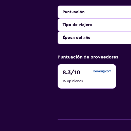
Puntuación
Tipo de viajero
Época del año
Puntuación de proveedores
8.3
8.3
/10
de
15 opiniones
10