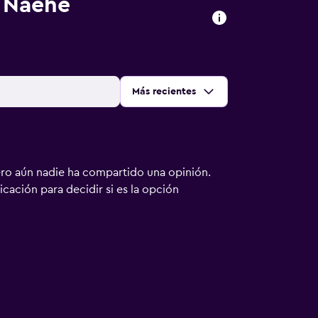
 Naehe
Ordenar por
:
Más recientes
ero aún nadie ha compartido una opinión.
bicación para decidir si es la opción