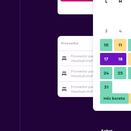
L
M
3
4
Proveedor
10
11
Proveedor para Debo Apartments Na
17
18
Westbahnhof
Proveedor para Debo Apartments Na
24
25
Westbahnhof
31
Proveedor para Debo Apartments Na
Westbahnhof
Más barato
Sobre