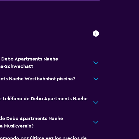
tá Debo Apartments Naehe
na-Schwechat?
nts Naehe Westbahnhof piscina?
de teléfono de Debo Apartments Naehe
a de Debo Apartments Naehe
a Musikverein?
omondo por última vez los precios de