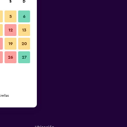
S
D
5
6
12
13
19
20
26
27
rellas