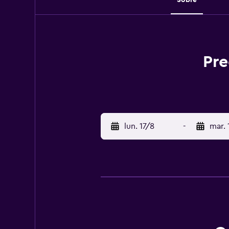
Pre
lun. 17/8
-
mar. 