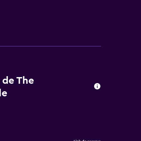
s de The
le