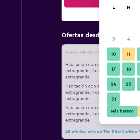
Bus
L
M
$364
Ofertas desde
/
Oferta m
3
4
Tipo de habitación
Proveedo
10
11
Habitación con cama
17
18
extragrande, 1 cama
extragrande
24
25
Habitación con cama
extragrande, 1 cama
extragrande
31
Habitación con cama
Más barato
extragrande, 1 cama
extragrande
45 ofertas más de The Ritz-Carlton 