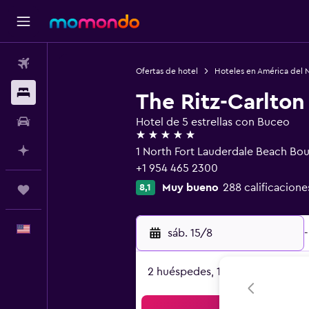
Vuelos
Ofertas de hotel
Hoteles en América del 
Alojamientos
The Ritz-Carlton
Autos
Hotel de 5 estrellas con Buceo
5 estrellas
Planifica con IA
1 North Fort Lauderdale Beach Bou
+1 954 465 2300
Muy bueno
288 calificacione
8,1
Trips
Español
sáb. 15/8
-
2 huéspedes, 1 habitación