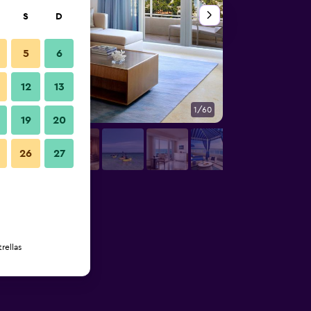
S
D
5
6
12
13
1/60
Sala de conferencia
19
20
26
27
rellas