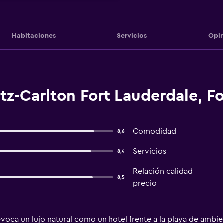
Habitaciones
Servicios
Opin
tz-Carlton Fort Lauderdale, F
Comodidad
8,6
Servicios
8,4
Relación calidad-
8,5
precio
evoca un lujo natural como un hotel frente a la playa de amb