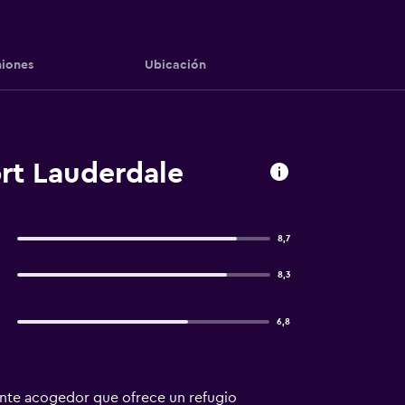
iones
Ubicación
ort Lauderdale
8,7
8,3
6,8
iente acogedor que ofrece un refugio