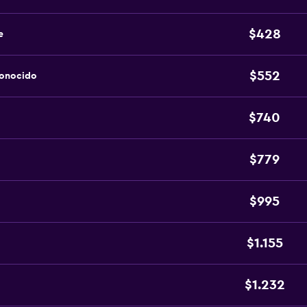
$428
e
$552
conocido
$740
$779
$995
$1.155
$1.232