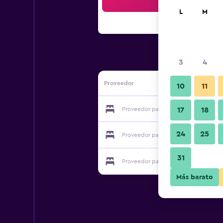
Bus
L
M
3
4
Proveedor
10
11
Proveedor para Sugar Hill Harlem Inn
17
18
24
25
Proveedor para Sugar Hill Harlem Inn
31
Proveedor para Sugar Hill Harlem Inn
Más barato