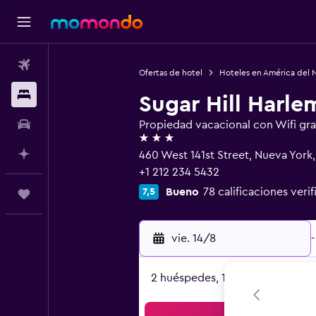
Vuelos
Ofertas de hotel
Hoteles en América del 
Alojamientos
Sugar Hill Harle
Autos
Propiedad vacacional con Wifi gra
3 estrellas
Planifica con IA
460 West 141st Street, Nueva York
+1 212 234 5432
Bueno
78 calificaciones veri
7,5
Trips
vie. 14/8
-
2 huéspedes, 1 habitación