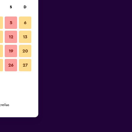
S
D
5
6
12
13
19
20
26
27
rellas