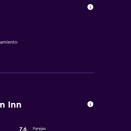
namiento
nto
m Inn
7,6
Parejas