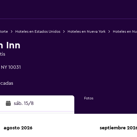
Norte
Hoteles en Estados Unidos
Hoteles en Nueva York
Hoteles en Nu
m Inn
tis
, NY 10031
ficadas
Fotos
sáb. 15/8
agosto 2026
septiembre 202