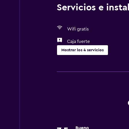
Servicios e inst
Wifi gratis
Caja fuerte
Mostrar los 4 servicios
Servicios básicos
Wifi gratis
Aire acondicionado
Salud y seguridad
Caja fuerte
Bueno